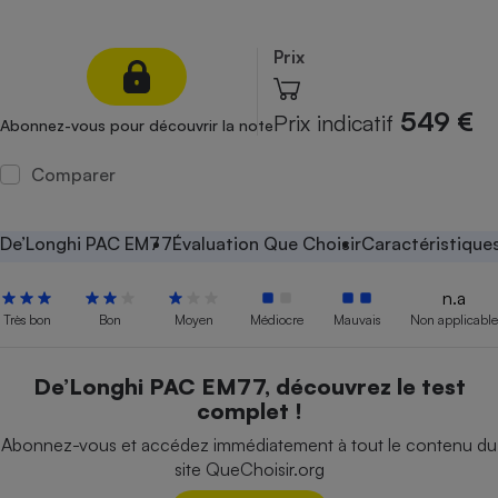
Petit électroménager - U
Complément
Prix
alimentaire
Mutuelle
Assurance emprunteur
549 €
Prix indicatif
Abonnez-vous pour découvrir la note
Comparer
Matelas
Champagne
bouteille
De’Longhi PAC EM77
Évaluation Que Choisir
Caractéristique
Banque en 
Téléviseur
n.a
Antimoustique
Très bon
Bon
Moyen
Médiocre
Mauvais
Non applicable
Lave-linge
De’Longhi PAC EM77, découvrez le test
complet !
Radiateur électrique
Abonnez-vous et accédez immédiatement à tout le contenu du
site QueChoisir.org