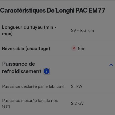
Cafetière à expressos
Caractéristiques De’Longhi PAC EM77
Longueur du tuyau (min -
29 - 163 cm
max)
Réversible (chauffage)
Non
Robot ménager
Puissance de
refroidissement
Puissance déclarée par le fabricant
2,1 kW
Puissance mesurée lors de nos
2,2 kW
tests