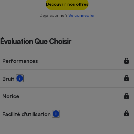
Téléphone mobile -
Découvrir nos offres
Smartphone
Plaque de cuisson à
Déjà abonné ?
Se connecter
induction
Évaluation Que Choisir
Climatiseur -
Ventilateur
Performances
Antivirus
Bruit
Climatiseur -
Ventilateur
Notice
Facilité d'utilisation