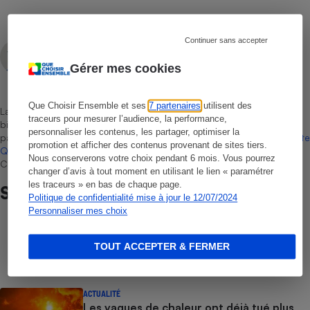
Continuer sans accepter
Aissam Haddad
Rédacteur technique
Gérer mes cookies
Que Choisir Ensemble et ses
7 partenaires
utilisent des
La sélection de produits ou services est représentative du marché,
traceurs pour mesurer l’audience, la performance,
bien que non-exhaustive. À l’exception des autorisations données
personnaliser les contenus, les partager, optimiser la
par Bureau Veritas Certification conformément aux règles de
La Note
promotion et afficher des contenus provenant de sites tiers.
Que Choisir
, il n’existe aucune relation contractuelle entre Que
Nous conserverons votre choix pendant 6 mois. Vous pourrez
Choisir Ensemble et les professionnels référencés.
changer d’avis à tout moment en utilisant le lien « paramétrer
les traceurs » en bas de chaque page.
Sur le même sujet
Politique de confidentialité mise à jour le 12/07/2024
Personnaliser mes choix
COMMENT NOUS TESTONS
Sèche-linge - Le protocole
TOUT ACCEPTER & FERMER
ACTUALITÉ
Les vagues de chaleur ont déjà tué plus