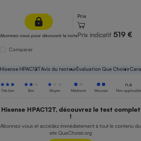
Petit électroménager - U
Complément
Prix
alimentaire
Mutuelle
Assurance emprunteur
519 €
Prix indicatif
Abonnez-vous pour découvrir la note
Comparer
Matelas
Champagne
bouteille
Hisense HPAC12T
Avis du testeur
Évaluation Que Choisir
Cara
Banque en 
Téléviseur
n.a
Antimoustique
Très bon
Bon
Moyen
Médiocre
Mauvais
Non applicable
Lave-linge
Hisense HPAC12T, découvrez le test complet
!
Radiateur électrique
Abonnez-vous et accédez immédiatement à tout le contenu du
site QueChoisir.org