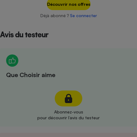
Téléphone mobile -
Découvrir nos offres
Smartphone
Plaque de cuisson à
Déjà abonné ?
Se connecter
induction
Avis du testeur
Climatiseur -
Ventilateur
Antivirus
Que Choisir aime
Climatiseur -
Ventilateur
Abonnez-vous
pour découvrir l’avis du testeur