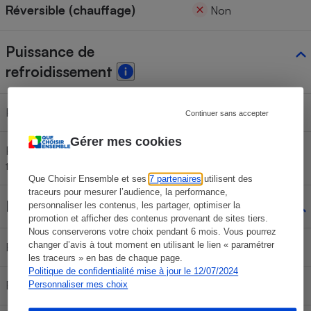
Réversible (chauffage)
Non
Puissance de
refroidissement
Puissance déclarée par le fabricant
3,5 kW
Continuer sans accepter
Gérer mes cookies
Puissance mesurée lors de nos
3,3 kW
tests
Que Choisir Ensemble et ses
7 partenaires
utilisent des
traceurs pour mesurer l’audience, la performance,
Flux d'air dirigé
personnaliser les contenus, les partager, optimiser la
promotion et afficher des contenus provenant de sites tiers.
Nous conserverons votre choix pendant 6 mois. Vous pourrez
changer d’avis à tout moment en utilisant le lien « paramétrer
Fonction swing auto
Oui (balayage vertical)
les traceurs » en bas de chaque page.
Politique de confidentialité mise à jour le 12/07/2024
Réglage manuel
Personnaliser mes choix
Non