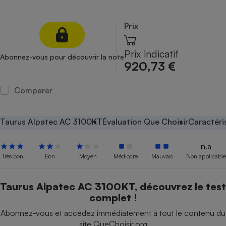
Petit électroménager - U
Complément
Prix
alimentaire
Mutuelle
Assurance emprunteur
Prix indicatif
Abonnez-vous pour découvrir la note
920,73 €
Comparer
Matelas
Champagne
bouteille
Banque en 
Taurus Alpatec AC 3100KT
Évaluation Que Choisir
Caractéri
Téléviseur
Antimoustique
n.a
Lave-linge
Très bon
Bon
Moyen
Médiocre
Mauvais
Non applicable
Taurus Alpatec AC 3100KT, découvrez le test
complet !
Radiateur électrique
Abonnez-vous et accédez immédiatement à tout le contenu du
site QueChoisir.org