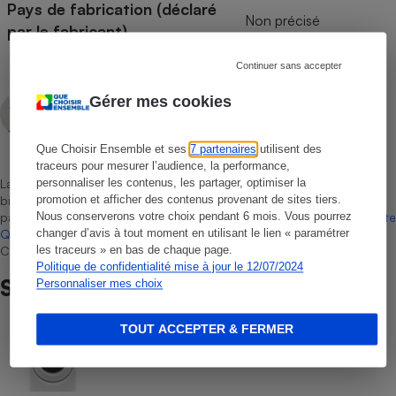
Pays de fabrication (déclaré
Non précisé
par le fabricant)
Continuer sans accepter
Gérer mes cookies
Aissam Haddad
Rédacteur technique
Que Choisir Ensemble et ses
7 partenaires
utilisent des
traceurs pour mesurer l’audience, la performance,
personnaliser les contenus, les partager, optimiser la
La sélection de produits ou services est représentative du marché,
promotion et afficher des contenus provenant de sites tiers.
bien que non-exhaustive. À l’exception des autorisations données
Nous conserverons votre choix pendant 6 mois. Vous pourrez
par Bureau Veritas Certification conformément aux règles de
La Note
changer d’avis à tout moment en utilisant le lien « paramétrer
Que Choisir
, il n’existe aucune relation contractuelle entre Que
les traceurs » en bas de chaque page.
Choisir Ensemble et les professionnels référencés.
Politique de confidentialité mise à jour le 12/07/2024
Sur le même sujet
Personnaliser mes choix
TOUT ACCEPTER & FERMER
COMMENT NOUS TESTONS
Sèche-linge - Le protocole