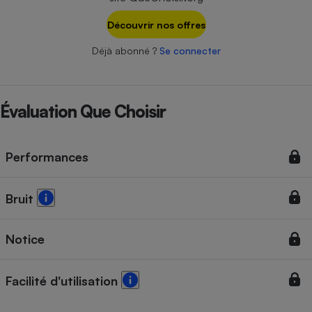
Téléphone mobile -
Smartphone
Découvrir nos offres
Plaque de cuisson à
induction
Déjà abonné ?
Se connecter
Climatiseur -
Évaluation Que Choisir
Ventilateur
Performances
Antivirus
Climatiseur -
Ventilateur
Bruit
Notice
Facilité d'utilisation