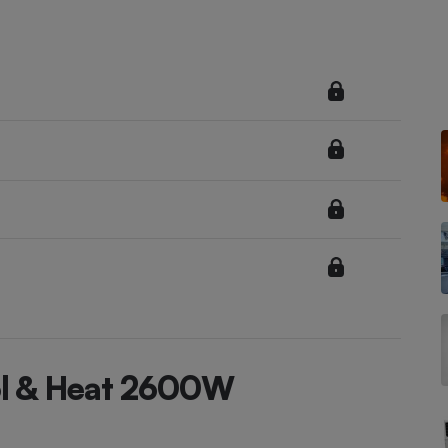
Électricité - Gaz
Appareil photo
numérique
Four encastrable
Lessive
Aspirateur
ol & Heat 2600W