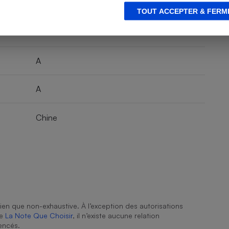
Non
TOUT ACCEPTER & FERM
A
A
Chine
ien que non-exhaustive. À l’exception des autorisations
de
La Note Que Choisir
, il n’existe aucune relation
encés.