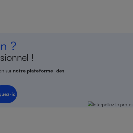
n ?
sionnel !
on sur
notre plateforme des
quez-ici