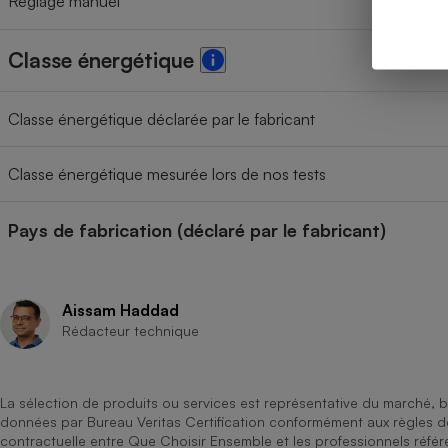
Réglage manuel
Classe énergétique
Classe énergétique déclarée par le fabricant
Classe énergétique mesurée lors de nos tests
Pays de fabrication (déclaré par le fabricant)
Aissam Haddad
Rédacteur technique
La sélection de produits ou services est représentative du marché, b
données par Bureau Veritas Certification conformément aux règles 
contractuelle entre Que Choisir Ensemble et les professionnels référ