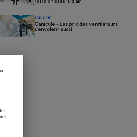
rafraîchisseurs d’air
ACTUALITÉ
Canicule - Les prix des ventilateurs
s’envolent aussi
er
tre
en «