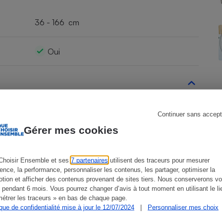
36 - 166 cm
s
Réfrigérateur
Oui
2,6 kW
Continuer sans accept
Gérer mes cookies
2,6 kW
Choisir Ensemble et ses
7 partenaires
utilisent des traceurs pour mesurer
ience, la performance, personnaliser les contenus, les partager, optimiser la
tion et afficher des contenus provenant de sites tiers. Nous conserverons vo
 pendant 6 mois. Vous pourrez changer d’avis à tout moment en utilisant le li
Oui (balayage vertical)
étrer les traceurs » en bas de chaque page.
ique de confidentialité mise à jour le 12/07/2024
|
Personnaliser mes choix