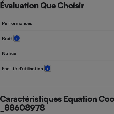
Radiateur électrique
Évaluation Que Choisir
Téléphone mobile -
Smartphone
Performances
Plaque de cuisson à
induction
Bruit
Climatiseur -
Notice
Ventilateur
Facilité d'utilisation
Antivirus
Climatiseur -
Ventilateur
Caractéristiques Equation Co
_88608978