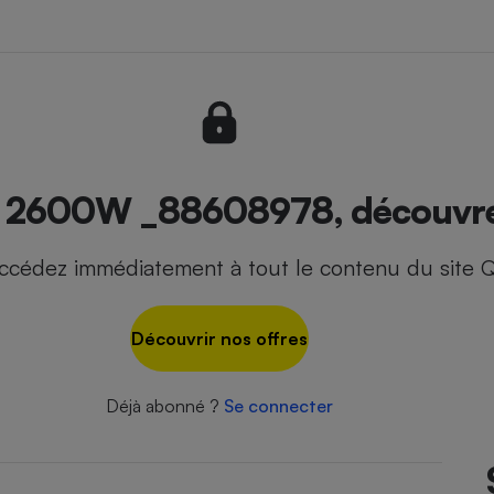
- Ustensile
Foie gras
Aide auditive
r
Assurance vie
t 2600W _88608978, découvrez 
ccédez immédiatement à tout le contenu du site Q
Poêle à granulés
gne - Comment choisir une
lle de champagne
en ligne
Découvrir nos offres
Ordinateur portable
Crème solaire
Lave-vaisselle
Déjà abonné ?
Se connecter