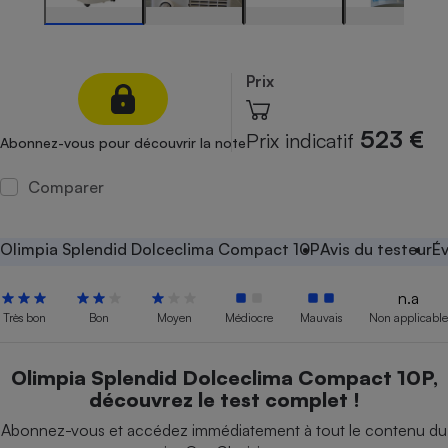
Petit électroménager - U
Complément
alimentaire
Prix
Mutuelle
Assurance emprunteur
523 €
Prix indicatif
Abonnez-vous pour découvrir la note
Comparer
Matelas
Champagne
bouteille
Banque en 
Olimpia Splendid Dolceclima Compact 10P
Avis du testeur
Év
Téléviseur
Antimoustique
Lave-linge
n.a
Très bon
Bon
Moyen
Médiocre
Mauvais
Non applicable
Olimpia Splendid Dolceclima Compact 10P,
Radiateur électrique
découvrez le test complet !
Abonnez-vous et accédez immédiatement à tout le contenu du