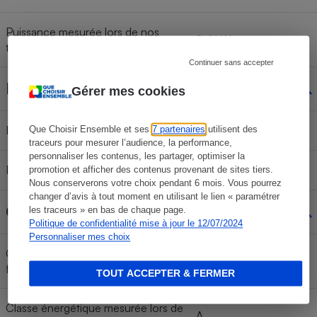
Puissance mesurée lors de nos
2,4 kW
tests
Continuer sans accepter
Flux d'air dirigé
Gérer mes cookies
Fonction swing auto
Non
Que Choisir Ensemble et ses
7 partenaires
utilisent des
traceurs pour mesurer l’audience, la performance,
personnaliser les contenus, les partager, optimiser la
Réglage manuel
Non
promotion et afficher des contenus provenant de sites tiers.
Nous conserverons votre choix pendant 6 mois. Vous pourrez
changer d’avis à tout moment en utilisant le lien « paramétrer
Classe énergétique
les traceurs » en bas de chaque page.
Politique de confidentialité mise à jour le 12/07/2024
Personnaliser mes choix
Classe énergétique déclarée par le
A
fabricant
TOUT ACCEPTER & FERMER
Classe énergétique mesurée lors de
A