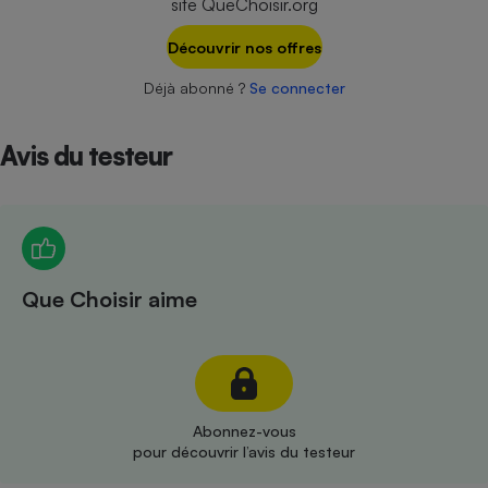
site QueChoisir.org
Téléphone mobile -
Smartphone
Plaque de cuisson à
Découvrir nos offres
induction
Déjà abonné ?
Se connecter
Avis du testeur
Climatiseur -
Ventilateur
Antivirus
Climatiseur -
Que Choisir aime
Ventilateur
Abonnez-vous
pour découvrir l’avis du testeur