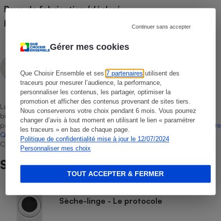
Pays de fabrication (déclaré
Chine
par le fabricant)
Continuer sans accepter
Gérer mes cookies
Aissam Haddad
Rédacteur technique
Que Choisir Ensemble et ses
7 partenaires
utilisent des
traceurs pour mesurer l’audience, la performance,
personnaliser les contenus, les partager, optimiser la
promotion et afficher des contenus provenant de sites tiers.
La sélection de produits ou services est représentative du marché,
Nous conserverons votre choix pendant 6 mois. Vous pourrez
bien que non-exhaustive. À l’exception des autorisations données
changer d’avis à tout moment en utilisant le lien « paramétrer
par Bureau Veritas Certification conformément aux règles de
La Note
les traceurs » en bas de chaque page.
Que Choisir
, il n’existe aucune relation contractuelle entre Que
Politique de confidentialité mise à jour le 12/07/2024
Choisir Ensemble et les professionnels référencés.
Personnaliser mes choix
Sur le même sujet
TOUT ACCEPTER & FERMER
COMMENT NOUS TESTONS
Sèche-linge - Le protocole