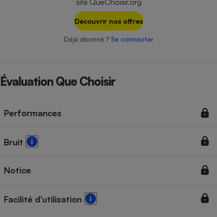
site QueChoisir.org
Téléphone mobile -
Smartphone
Plaque de cuisson à
Découvrir nos offres
induction
Déjà abonné ?
Se connecter
Climatiseur -
Évaluation Que Choisir
Ventilateur
Antivirus
Performances
Climatiseur -
Ventilateur
Bruit
Notice
Facilité d'utilisation