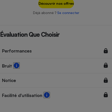
Téléphone mobile -
Découvrir nos offres
Smartphone
Plaque de cuisson à
Déjà abonné ?
Se connecter
induction
Évaluation Que Choisir
Climatiseur -
Ventilateur
Performances
Antivirus
Bruit
Climatiseur -
Ventilateur
Notice
Facilité d'utilisation