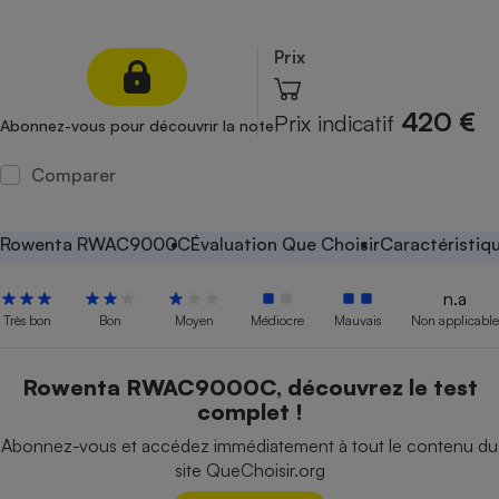
Petit électroménager - U
Complément
Prix
alimentaire
Mutuelle
Assurance emprunteur
420 €
Prix indicatif
Abonnez-vous pour découvrir la note
Comparer
Matelas
Champagne
bouteille
Rowenta RWAC9000C
Évaluation Que Choisir
Caractéristiq
Banque en 
Téléviseur
n.a
Antimoustique
Très bon
Bon
Moyen
Médiocre
Mauvais
Non applicable
Lave-linge
Rowenta RWAC9000C, découvrez le test
complet !
Radiateur électrique
Abonnez-vous et accédez immédiatement à tout le contenu du
site QueChoisir.org