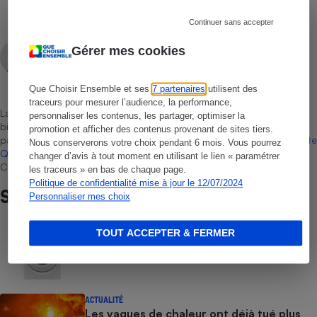
Continuer sans accepter
Aissam Haddad
Gérer mes cookies
Rédacteur technique
Que Choisir Ensemble et ses
7 partenaires
utilisent des
traceurs pour mesurer l’audience, la performance,
La sélection de produits ou services est représentative du marché,
personnaliser les contenus, les partager, optimiser la
bien que non-exhaustive. À l’exception des autorisations données
promotion et afficher des contenus provenant de sites tiers.
par Bureau Veritas Certification conformément aux règles de
La Note
Nous conserverons votre choix pendant 6 mois. Vous pourrez
Que Choisir
, il n’existe aucune relation contractuelle entre Que
changer d’avis à tout moment en utilisant le lien « paramétrer
Choisir Ensemble et les professionnels référencés.
les traceurs » en bas de chaque page.
Politique de confidentialité mise à jour le 12/07/2024
Sur le même sujet
Personnaliser mes choix
TOUT ACCEPTER & FERMER
COMMENT NOUS TESTONS
Sèche-linge - Le protocole
ACTUALITÉ
Les vagues de chaleur ont déjà tué plus