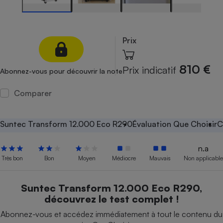
Petit électroménager - U
Complément
alimentaire
Prix
Mutuelle
Assurance emprunteur
810 €
Prix indicatif
Abonnez-vous pour découvrir la note
Comparer
Matelas
Champagne
bouteille
Banque en 
Suntec Transform 12.000 Eco R290
Évaluation Que Choisir
C
Téléviseur
Antimoustique
Lave-linge
n.a
Très bon
Bon
Moyen
Médiocre
Mauvais
Non applicable
Suntec Transform 12.000 Eco R290,
Radiateur électrique
découvrez le test complet !
Abonnez-vous et accédez immédiatement à tout le contenu du