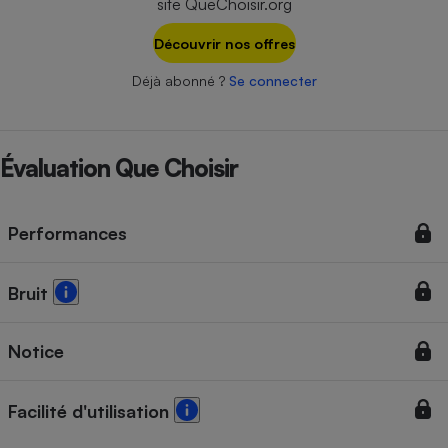
site QueChoisir.org
Téléphone mobile -
Smartphone
Plaque de cuisson à
Découvrir nos offres
induction
Déjà abonné ?
Se connecter
Climatiseur -
Évaluation Que Choisir
Ventilateur
Antivirus
Performances
Climatiseur -
Ventilateur
Bruit
Notice
Facilité d'utilisation