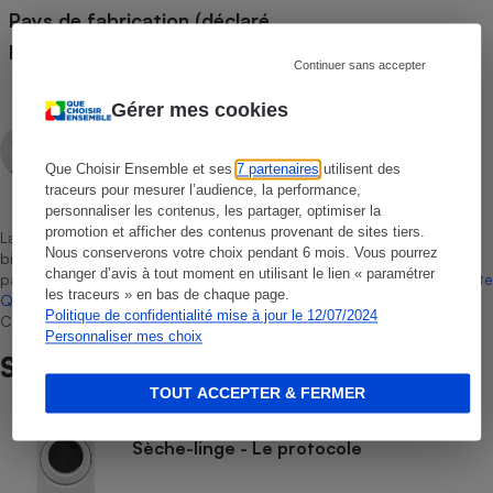
Pays de fabrication (déclaré
Chine
par le fabricant)
Continuer sans accepter
Gérer mes cookies
Aissam Haddad
Rédacteur technique
Que Choisir Ensemble et ses
7 partenaires
utilisent des
traceurs pour mesurer l’audience, la performance,
personnaliser les contenus, les partager, optimiser la
promotion et afficher des contenus provenant de sites tiers.
La sélection de produits ou services est représentative du marché,
Nous conserverons votre choix pendant 6 mois. Vous pourrez
bien que non-exhaustive. À l’exception des autorisations données
changer d’avis à tout moment en utilisant le lien « paramétrer
par Bureau Veritas Certification conformément aux règles de
La Note
les traceurs » en bas de chaque page.
Que Choisir
, il n’existe aucune relation contractuelle entre Que
Politique de confidentialité mise à jour le 12/07/2024
Choisir Ensemble et les professionnels référencés.
Personnaliser mes choix
Sur le même sujet
TOUT ACCEPTER & FERMER
COMMENT NOUS TESTONS
Sèche-linge - Le protocole