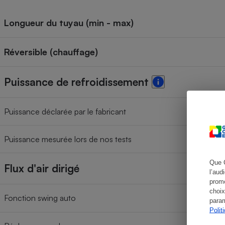
Longueur du tuyau (min - max)
Cafetière à expresso
Réversible (chauffage)
Puissance de refroidissement
Puissance déclarée par le fabricant
Puissance mesurée lors de nos tests
Robot ménager
Que 
Flux d'air dirigé
l’aud
promo
choix
Fonction swing auto
param
Polit