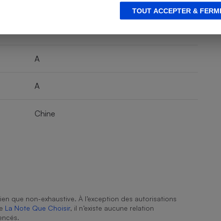
Oui (verticalement)
TOUT ACCEPTER & FERM
A
A
Chine
ien que non-exhaustive. À l’exception des autorisations
de
La Note Que Choisir
, il n’existe aucune relation
encés.