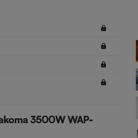
Électricité - Gaz
Appareil photo
numérique
Four encastrable
Lessive
Aspirateur
 Takoma 3500W WAP-