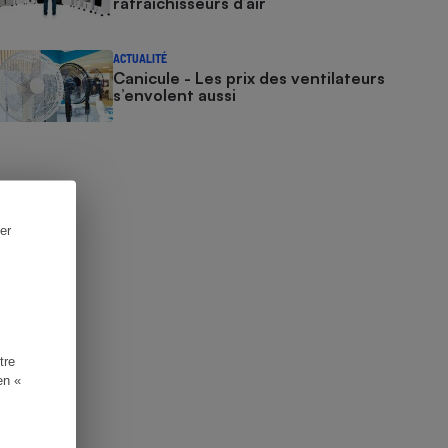
rafraîchisseurs d’air
ACTUALITÉ
Canicule - Les prix des ventilateurs
s’envolent aussi
er
tre
en «