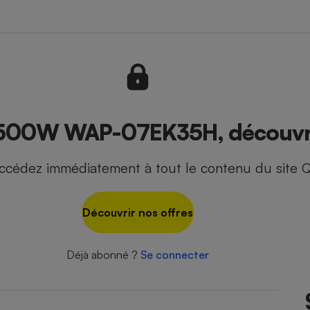
- Ustensile
Foie gras
Aide auditive
r
Assurance vie
0W WAP-07EK35H, découvrez 
ccédez immédiatement à tout le contenu du site Q
Poêle à granulés
gne - Comment choisir une
lle de champagne
en ligne
Découvrir nos offres
Ordinateur portable
Crème solaire
Lave-vaisselle
Déjà abonné ?
Se connecter