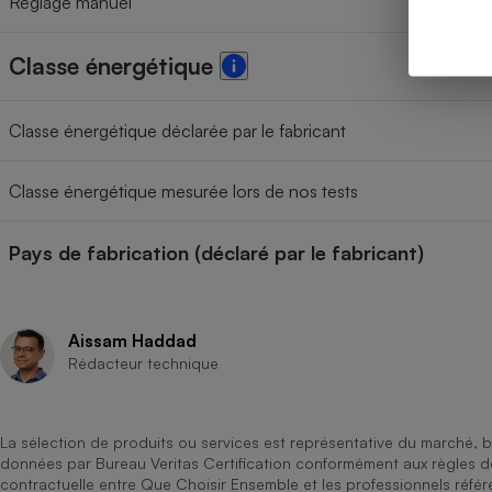
Réglage manuel
Classe énergétique
Classe énergétique déclarée par le fabricant
Classe énergétique mesurée lors de nos tests
Pays de fabrication (déclaré par le fabricant)
Aissam Haddad
Rédacteur technique
La sélection de produits ou services est représentative du marché, b
données par Bureau Veritas Certification conformément aux règles 
contractuelle entre Que Choisir Ensemble et les professionnels référ