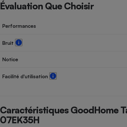
Radiateur électrique
Évaluation Que Choisir
Téléphone mobile -
Smartphone
Performances
Plaque de cuisson à
induction
Bruit
Climatiseur -
Notice
Ventilateur
Facilité d'utilisation
Antivirus
Climatiseur -
Ventilateur
Caractéristiques GoodHome
07EK35H