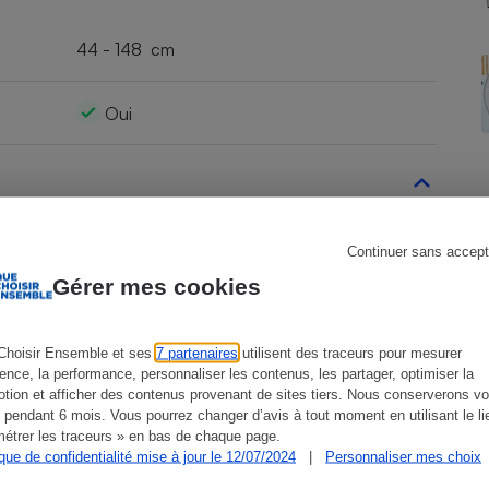
44 - 148 cm
s
Réfrigérateur
Oui
3,5 kW
Continuer sans accept
Gérer mes cookies
3,2 kW
Choisir Ensemble et ses
7 partenaires
utilisent des traceurs pour mesurer
ience, la performance, personnaliser les contenus, les partager, optimiser la
tion et afficher des contenus provenant de sites tiers. Nous conserverons vo
 pendant 6 mois. Vous pourrez changer d’avis à tout moment en utilisant le li
Non
étrer les traceurs » en bas de chaque page.
ique de confidentialité mise à jour le 12/07/2024
|
Personnaliser mes choix