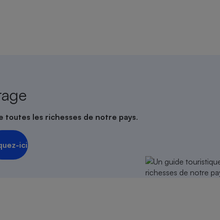
rage
e toutes les richesses de notre pays
.
quez-ici