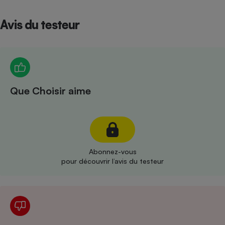
Téléphone mobile -
Smartphone
Avis du testeur
Plaque de cuisson à
induction
Climatiseur -
Ventilateur
Que Choisir aime
Antivirus
Climatiseur -
Ventilateur
Abonnez-vous
pour découvrir l’avis du testeur