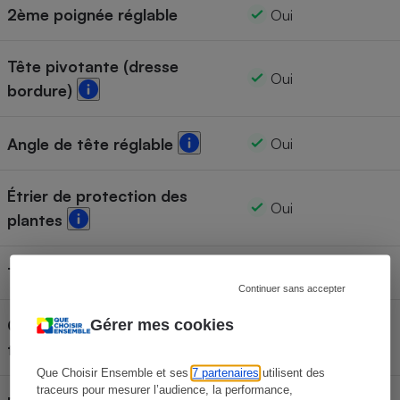
2ème poignée réglable
Oui
Tête pivotante (dresse
Oui
bordure)
Angle de tête réglable
Oui
Étrier de protection des
Oui
plantes
18 V
Tension de la batterie
Continuer sans accepter
Capacité de la batterie
Gérer mes cookies
2 Ah
testée
Que Choisir Ensemble et ses
7 partenaires
utilisent des
traceurs pour mesurer l’audience, la performance,