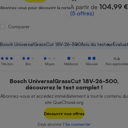
104,99 €
À partir de
Abonnez-vous pour découvrir la note
Petit électroménager - U
(5 offres)
Complément
alimentaire
Mutuelle
Assurance emprunteur
Comparer
Bosch UniversalGrassCut 18V-26-500
Avis du testeur
Évalua
Matelas
Champagne
n.a
bouteille
Très bon
Bon
Moyen
Médiocre
Mauvais
Non applicable
Banque en 
Téléviseur
Bosch UniversalGrassCut 18V-26-500,
Antimoustique
Lave-linge
découvrez le test complet !
Abonnez-vous et accédez immédiatement à tout le contenu du
site QueChoisir.org
Radiateur électrique
Découvrir nos offres
Déjà abonné ?
Se connecter