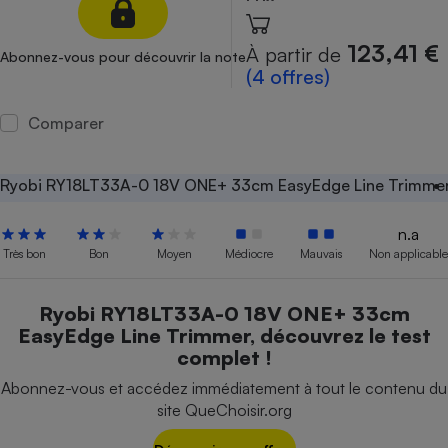
Petit électroménager - U
Complément
123,41 €
À partir de
Abonnez-vous pour découvrir la note
alimentaire
(4 offres)
Mutuelle
Assurance emprunteur
Comparer
Ryobi RY18LT33A-0 18V ONE+ 33cm EasyEdge Line Trimme
Matelas
Champagne
bouteille
Banque en 
n.a
Très bon
Bon
Moyen
Médiocre
Mauvais
Non applicable
Téléviseur
Antimoustique
Lave-linge
Ryobi RY18LT33A-0 18V ONE+ 33cm
EasyEdge Line Trimmer, découvrez le test
complet !
Abonnez-vous et accédez immédiatement à tout le contenu du
Radiateur électrique
site QueChoisir.org