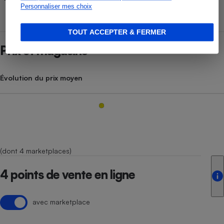
Personnaliser mes choix
TOUT ACCEPTER & FERMER
Prix et magasins
Évolution du prix moyen
(dont 4 marketplaces)
4 points de vente en ligne
avec marketplace