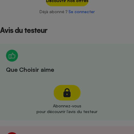
Découvrir nos offres
Téléphone mobile -
Smartphone
Déjà abonné ?
Se connecter
Plaque de cuisson à
induction
Avis du testeur
Climatiseur -
Ventilateur
Antivirus
Que Choisir aime
Climatiseur -
Ventilateur
Abonnez-vous
pour découvrir l’avis du testeur