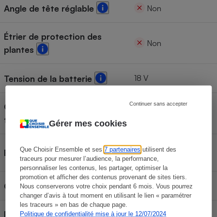
Angle de tête réglable
Non
Étrier de protection des
Non
plantes
18 V
Tension de la batterie
Continuer sans accepter
Capacité de la batterie
4 Ah
testée
Gérer mes cookies
RB1840X
Que Choisir Ensemble et ses
7 partenaires
utilisent des
Batterie utilisée
(130597080)
traceurs pour mesurer l’audience, la performance,
personnaliser les contenus, les partager, optimiser la
promotion et afficher des contenus provenant de sites tiers.
RC 18120
Chargeur utilisé
Nous conserverons votre choix pendant 6 mois. Vous pourrez
changer d’avis à tout moment en utilisant le lien « paramétrer
les traceurs » en bas de chaque page.
Poids batterie(s) utilisée(s)
0.71 kg
Politique de confidentialité mise à jour le 12/07/2024