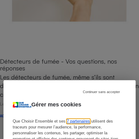
Détecteurs de fumée - Vos questions, nos
réponses
Les détecteurs de fumée, même s’ils sont
destinés à alerter les occupants d’un logement en
Continuer sans accepter
cas de risque d’incendie,…
Le 26 janvier 2015
Gérer mes cookies
ACTION QUE CHOISIR ENSEMBLE
Que Choisir Ensemble et ses
7 partenaires
utilisent des
traceurs pour mesurer l’audience, la performance,
personnaliser les contenus, les partager, optimiser la