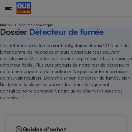
Maison
Sécurité domestique
Dossier
Détecteur de fumée
Additifs a
Comparate
Comparatif
Comparateu
Comparatif
Comparateu
Comparatif
Comparati
Substances
Toutes les actualités
Tous les services
Tous nos combats
L’association
Organismes de défense 
Train
Les détecteurs de fumée sont obligatoires depuis 2015 afin de
supermarc
cosmétiqu
Comparateu
Achat - Vente - Travaux
Démarche administrative
lutter contre les incendies et leurs conséquences souvent
Enquêtes
Nos actions
Nos missions
Système judiciaire
Transport aérien
gratuit
désastreuses. Mais attention, pour être protégé, il faut choisir un
Copropriété
Famille
Guides d'achat
Nos grandes victoires
Notre méthodologie
détecteur fiable. Plusieurs produits de notre test de détecteurs
Location
Senior
Comparateu
Comparate
Comparati
Comparatif
Comparate
Comparatif
Comparatif
de fumée écopent de la mention « Ne pas acheter » en raison
Conseils
Les billets de la présidente
Notre financement
supermarc
électrique
de mauvais résultats. Bien choisir son détecteur de fumée, bien
Service marchand
Magasin - Grande surfac
Sport
Soumettre un litige
Brèves
Nos associations locales
Nos partenaires
l’installer et le placer au bon endroit dans le logement :
Air
Marketing - Fidélisation
Vacances - Tourisme
Lettres types
consultez notre comparatif, notre guide d’achat et tous nos
Nous rejoindre
Nous rejoindre
Déchet
conseils.
Méthode de vente - Abu
Rencontrer une association locale
Comparate
Comparatif
Comparatif
Comparatif
Comparatif
En savoir plus sur Que Choisir Ensemble
Eau
s
Agriculture
Achat - Vente - Location
Energie
Nutrition
Assurance auto
-nous ?
Produit alimentaire
Carburant
Comparati
Comparati
Comparati
Comparate
Guides dʼachat