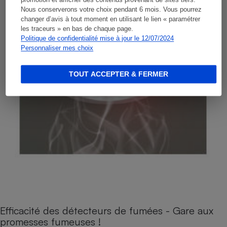
promotion et afficher des contenus provenant de sites tiers.
Nous conserverons votre choix pendant 6 mois. Vous pourrez
changer d’avis à tout moment en utilisant le lien « paramétrer
les traceurs » en bas de chaque page.
Politique de confidentialité mise à jour le 12/07/2024
Personnaliser mes choix
TOUT ACCEPTER & FERMER
Efficacité des détecteurs de fumées - Gare aux
promesses fumeuses !