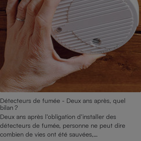
Petit électroménager - U
Complément
alimentaire
Mutuelle
Assurance emprunteur
Matelas
Champagne
bouteille
Banque en 
Téléviseur
Antimoustique
Lave-linge
Détecteurs de fumée - Deux ans après, quel
bilan ?
Deux ans après l’obligation d’installer des
Radiateur électrique
détecteurs de fumée, personne ne peut dire
combien de vies ont été sauvées,…