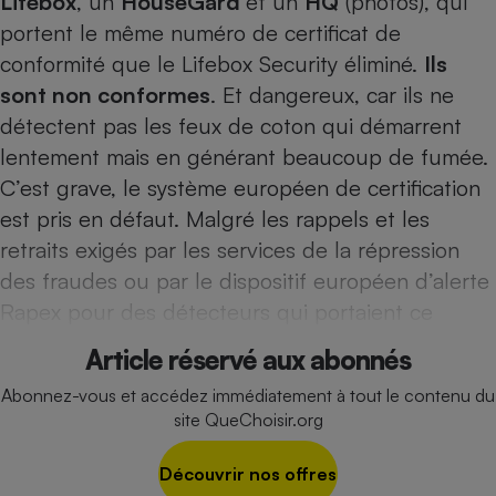
Lifebox
, un
HouseGard
et un
HQ
(photos), qui
Téléphone mobile -
portent le même numéro de certificat de
Smartphone
Plaque de cuisson à
conformité que le Lifebox Security éliminé.
Ils
induction
sont non conformes
. Et dangereux, car ils ne
détec­tent pas les feux de coton qui démarrent
lentement mais en générant beaucoup de fumée.
Climatiseur -
Ventilateur
C’est grave, le système européen de certification
est pris en défaut. Malgré les rappels et les
retraits exigés par les services de la répression
Antivirus
des fraudes ou par le dispositif européen d’alerte
Climatiseur -
Rapex pour des détecteurs qui portaient ce
Ventilateur
Article réservé aux abonnés
Abonnez-vous et accédez immédiatement à tout le contenu du
site QueChoisir.org
Découvrir nos offres