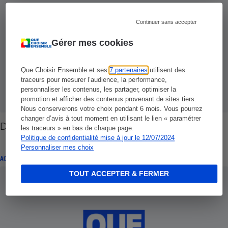
Continuer sans accepter
Gérer mes cookies
Que Choisir Ensemble et ses
7 partenaires
utilisent des
traceurs pour mesurer l’audience, la performance,
personnaliser les contenus, les partager, optimiser la
promotion et afficher des contenus provenant de sites tiers.
Nous conserverons votre choix pendant 6 mois. Vous pourrez
changer d’avis à tout moment en utilisant le lien « paramétrer
Détecteurs de fumée - Enfin ça s’arrange
les traceurs » en bas de chaque page.
Politique de confidentialité mise à jour le 12/07/2024
Personnaliser mes choix
ACTUALITÉ
TOUT ACCEPTER & FERMER