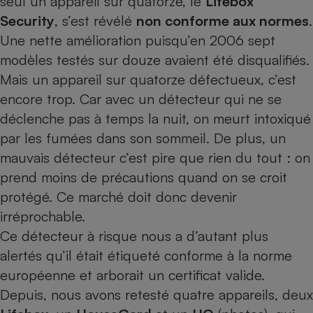
seul un appareil sur quatorze, le
Lifebox
Security
, s’est révélé
non conforme aux normes
.
Petit électroménager - U
Complément
Une nette amélioration puisqu’en 2006 sept
alimentaire
Mutuelle
modèles testés sur douze avaient été disqualifiés.
Assurance emprunteur
Mais un appareil sur quatorze défectueux, c’est
encore trop. Car avec un détec­teur qui ne se
déclenche pas à temps la nuit, on meurt intoxiqué
Matelas
par les fumées dans son sommeil. De plus, un
Champagne
bouteille
mauvais détecteur c’est pire que rien du tout : on
Banque en 
prend moins de précautions quand on se croit
Téléviseur
protégé. Ce marché doit donc devenir
Antimoustique
Lave-linge
irréprochable.
Ce détecteur à risque nous a d’autant plus
alertés qu’il était étiqueté conforme à la norme
européenne et arborait un certificat valide.
Radiateur électrique
Depuis, nous avons retesté quatre appareils, deux