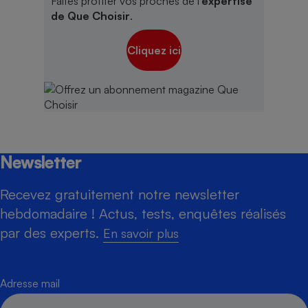
Faites profiter vos proches de l'
expertise
de Que Choisir
.
Cliquez ici
Newsletter
Recevez gratuitement notre newsletter
hebdomadaire ! Actus, tests, enquêtes réalisés
par des experts.
En savoir plus
Adresse mail