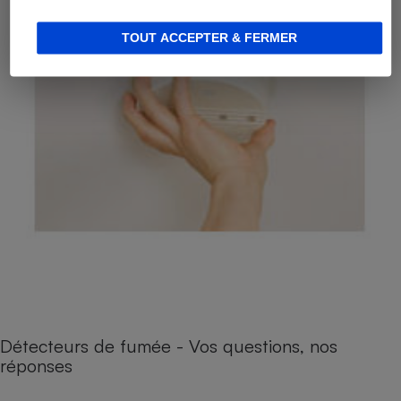
TOUT ACCEPTER & FERMER
Détecteurs de fumée - Vos questions, nos
réponses