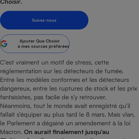
pression
Choisir
.
Choisir son fioul
Assurance
Sécurité - Hygiène
Circulation routière
Choisir son pellet
Crédit immobilier
Banque - Crédit
Contrôle technique - Rép
Suivez-nous
Comparateur assurance emprunteur
Maison de retraite
Epargne - Fiscalité
Comparateu
Pièce détachée
Energie Moins Chère Ensemble
Comparatif réfrigérateur
Comparatif casque audio
Comparatif tondeuse ro
Moto
Ajouter
Que Choisir
Comparatif plaque à indu
Comparatif barre de son
Comparatif poêle à gran
Supermarché - Drive
à mes sources préférées
Comparatif hotte aspira
Comparatif imprimante m
Comparatif radiateur éle
C’est vraiment un motif de stress, cette
Électricité - Gaz
Hygiène - Beauté
Comparatif climatiseur m
Comparatif ordinateur p
réglementation sur les détecteurs de fumée.
Tous les comparateurs
Maladie - Médecine - Mé
Comparatif aspirateur bal
Comparatif ultrabook
Aménagement
Entre les
modèles conformes et les détecteurs
Toutes les cartes interactives
Système de santé - Com
Comparatif aspirateur tr
Comparatif tablette tacti
Supermarché - Drive
Bricolage - Jardinage
dangereux
, entre les
ruptures de stock et les prix
Retraite
Comparatif cafetière au
fantaisistes
, pas facile de s’y retrouver.
Chauffage
Speedtest - Testez le débit de votre
Néanmoins, tout le monde avait enregistré qu’il
Mutuelle
Comparatif robot cuiseu
Image et son
Produit d'entretien
connexion Internet
fallait s’équiper au plus tard le 8 mars. Mais vlan,
Comparatif centrale vap
Comparateur auto
Informatique
Sécurité domestique
le Parlement a dégainé un amendement à la loi
Internet
Macron.
On aurait finalement jusqu’au
Gros électroménager
Téléphonie