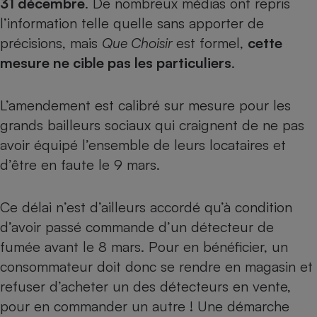
31 décembre
. De nombreux médias ont repris
l’information telle quelle sans apporter de
Petit électroménager - U
Complément
précisions, mais
Que Choisir
est formel,
cette
alimentaire
Mutuelle
mesure ne cible pas les particuliers
.
Assurance emprunteur
L’amendement est calibré sur mesure pour les
grands bailleurs sociaux qui craignent de ne pas
Matelas
Champagne
avoir équipé l’ensemble de leurs locataires et
bouteille
Banque en 
d’être en faute le 9 mars.
Téléviseur
Antimoustique
Ce délai n’est d’ailleurs accordé qu’à condition
Lave-linge
d’avoir passé commande d’un détecteur de
fumée avant le 8 mars. Pour en bénéficier, un
consommateur doit donc se rendre en magasin et
Radiateur électrique
refuser d’acheter un des détecteurs en vente,
pour en commander un autre ! Une démarche