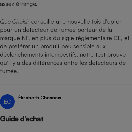
assez étrange.
Téléphone mobile -
Smartphone
Plaque de cuisson à
induction
Que Choisir
conseille une nouvelle fois d’opter
pour un détecteur de fumée porteur de la
marque NF
, en plus du sigle réglementaire CE, et
Climatiseur -
de préférer un produit peu sensible aux
Ventilateur
déclenchements intempestifs,
notre test prouve
qu’il y a des différences entre les détecteurs de
Antivirus
fumée
.
Climatiseur -
Ventilateur
Élisabeth Chesnais
ÉC
Guide d’achat