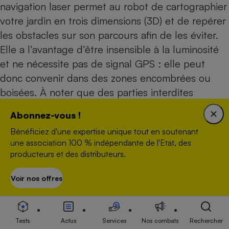
navigation laser permet au robot de cartographier
votre jardin en trois dimensions (3D) et de repérer
les obstacles sur son parcours afin de les éviter.
Elle a l’avantage d’être insensible à la luminosité
et ne nécessite pas de signal GPS : elle peut
donc convenir dans des zones encombrées ou
boisées. À noter que des parties interdites
peuvent être programmées par la suite depuis
Abonnez-vous !
l’application du fabricant. Deux petites contraintes
Bénéficiez d'une expertise unique tout en soutenant
sur ces robots de dernière génération : la
une association 100 % indépendante de l'Etat, des
première fois, il faut diriger l’appareil sur le terrain
producteurs et des distributeurs.
pour qu’il apprenne les limites de la surface à
traiter ; la face avant du robot doit régulièrement
Voir nos offres
S’abonner
être nettoyée pour ne pas perturber la vision du
Lidar.
Tests
Actus
Services
Nos combats
Rechercher