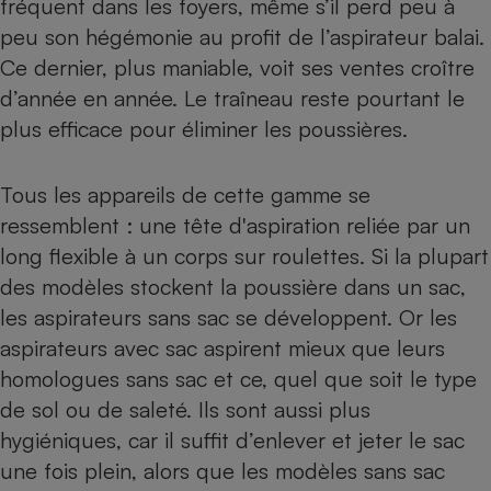
fréquent dans les foyers, même s’il perd peu à
Téléphone mobile -
Smartphone
peu son hégémonie au profit de l’aspirateur balai.
Plaque de cuisson à
Ce dernier, plus maniable, voit ses ventes croître
induction
d’année en année. Le traîneau reste pourtant le
plus efficace pour éliminer les poussières.
Climatiseur -
Ventilateur
Tous les appareils de cette gamme se
ressemblent : une tête d'aspiration reliée par un
Antivirus
long flexible à un corps sur roulettes. Si la plupart
des modèles stockent la poussière dans un sac,
Climatiseur -
Ventilateur
les
aspirateurs sans sac
se développent. Or les
aspirateurs avec sac
aspirent mieux que leurs
homologues sans sac et ce, quel que soit le type
de sol ou de saleté. Ils sont aussi plus
hygiéniques, car il suffit d’enlever et jeter le sac
une fois plein, alors que les modèles sans sac