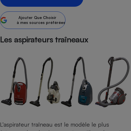
Petit électroménager - U
Complément
Ajouter
Que Choisir
alimentaire
à mes sources préférées
Mutuelle
Assurance emprunteur
Les aspirateurs traîneaux
Matelas
Champagne
bouteille
Banque en 
Téléviseur
Antimoustique
Lave-linge
Radiateur électrique
L’
aspirateur traîneau
est le modèle le plus