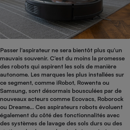
pression
Choisir son fioul
Assurance
Sécurité - Hygiène
Circulation routière
Choisir son pellet
Crédit immobilier
Banque - Crédit
Contrôle technique - Rép
Comparateur assurance emprunteur
Maison de retraite
Epargne - Fiscalité
Comparateu
Pièce détachée
Energie Moins Chère Ensemble
Comparatif réfrigérateur
Comparatif casque audio
Comparatif tondeuse ro
Moto
Comparatif plaque à indu
Comparatif barre de son
Comparatif poêle à gran
Supermarché - Drive
Passer l’aspirateur ne sera bientôt plus qu’un
Comparatif hotte aspira
Comparatif imprimante m
Comparatif radiateur éle
mauvais souvenir. C’est du moins la promesse
Électricité - Gaz
Hygiène - Beauté
Comparatif climatiseur m
Comparatif ordinateur p
des robots qui aspirent les sols de manière
Tous les comparateurs
Maladie - Médecine - Mé
Comparatif aspirateur bal
Comparatif ultrabook
Aménagement
autonome. Les marques les plus installées sur
Toutes les cartes interactives
Système de santé - Com
Comparatif aspirateur tr
Comparatif tablette tacti
Supermarché - Drive
Bricolage - Jardinage
ce segment, comme iRobot, Rowenta ou
Retraite
Comparatif cafetière au
Samsung, sont désormais bousculées par de
Chauffage
Speedtest - Testez le débit de votre
nouveaux acteurs comme Ecovacs, Roborock
Mutuelle
Comparatif robot cuiseu
Image et son
Produit d'entretien
connexion Internet
ou Dreame... Ces aspirateurs robots évoluent
Comparatif centrale vap
Comparateur auto
Informatique
Sécurité domestique
également du côté des fonctionnalités avec
Internet
des systèmes de lavage des sols durs ou des
Gros électroménager
Téléphonie