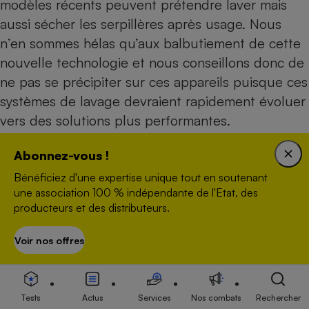
modèles récents peuvent prétendre laver mais
aussi sécher les serpillères après usage. Nous
n’en sommes hélas qu’aux balbutiement de cette
nouvelle technologie et nous conseillons donc de
ne pas se précipiter sur ces appareils puisque ces
systèmes de lavage devraient rapidement évoluer
vers des solutions plus performantes.
Abonnez-vous !
Attention, une station de charge aspirante ne
Bénéficiez d'une expertise unique tout en soutenant
dispense pas de nettoyer annuellement le
une association 100 % indépendante de l'Etat, des
réservoir interne au robot et surtout son filtre. Elle
producteurs et des distributeurs.
permet seulement d’espacer et de limiter sa
fréquence d’entretien. Par ailleurs, la station elle-
Voir nos offres
S’abonner
même devra être entretenue, à l’image d’un
aspirateur traîneau.
Tests
Actus
Services
Nos combats
Rechercher