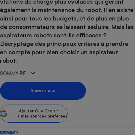
stations de charge plus évoluées qui gèrent
également la maintenance du robot. Il en existe
Petit électroménager - U
Complément
ainsi pour tous les budgets, et de plus en plus
alimentaire
Mutuelle
de consommateurs se laissent séduire. Mais les
Assurance emprunteur
aspirateurs robots sont-ils efficaces ?
Décryptage des principaux critères à prendre
en compte pour bien choisir un aspirateur
Matelas
robot.
Champagne
bouteille
Banque en 
SOMMAIRE
Téléviseur
Antimoustique
Lave-linge
Suivez-nous
Ajouter
Que Choisir
à mes sources préférées
Radiateur électrique
COMPARATIF