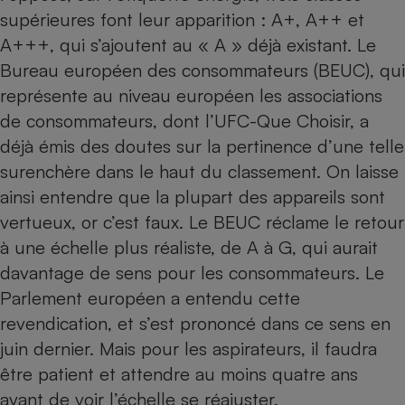
supérieures font leur apparition : A+, A++ et
Petit électroménager - U
Complément
A+++, qui s’ajoutent au « A » déjà existant. Le
alimentaire
Bureau européen des consommateurs (BEUC), qui
Mutuelle
Assurance emprunteur
représente au niveau européen les associations
de consommateurs, dont l’UFC-Que Choisir, a
déjà émis des doutes sur la pertinence d’une telle
surenchère dans le haut du classement. On laisse
Matelas
Champagne
ainsi entendre que la plupart des appareils sont
bouteille
Banque en 
vertueux, or c’est faux. Le BEUC réclame le retour
Téléviseur
à une échelle plus réaliste, de A à G, qui aurait
Antimoustique
Lave-linge
davantage de sens pour les consommateurs. Le
Parlement européen a entendu cette
revendication, et
s’est prononcé dans ce sens en
juin dernier
. Mais pour les aspirateurs, il faudra
Radiateur électrique
être patient et attendre au moins quatre ans
avant de voir l’échelle se réajuster.