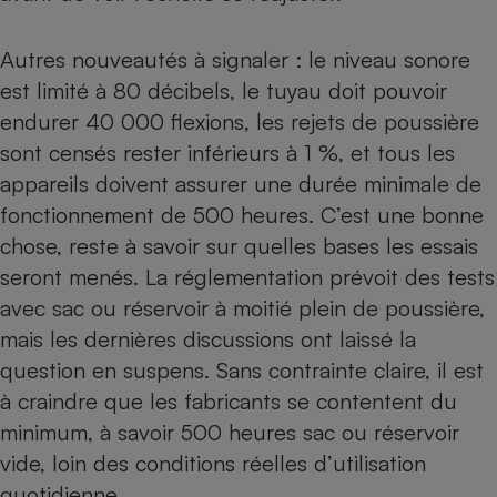
Téléphone mobile -
Smartphone
Plaque de cuisson à
Autres nouveautés à signaler : le niveau sonore
induction
est limité à 80 décibels, le tuyau doit pouvoir
endurer 40 000 flexions, les rejets de poussière
sont censés rester inférieurs à 1 %, et tous les
Climatiseur -
appareils doivent assurer une durée minimale de
Ventilateur
fonctionnement de 500 heures. C’est une bonne
chose, reste à savoir sur quelles bases les essais
Antivirus
seront menés. La réglementation prévoit des tests
Climatiseur -
avec sac ou réservoir à moitié plein de poussière,
Ventilateur
mais les dernières discussions ont laissé la
question en suspens. Sans contrainte claire, il est
à craindre que les fabricants se contentent du
minimum, à savoir 500 heures sac ou réservoir
vide, loin des conditions réelles d’utilisation
quotidienne.