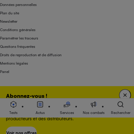
Données personnelles
Plan du site
Newsletter
Conditions générales
Paramétrer les traceurs
Questions fréquentes
Droits de reproduction et de diffusion
Mentions légales
Panel
Association indépendante de l’État, des syndicats, des producteurs et des
Abonnez-vous !
distributeurs depuis 1951.
Bénéficiez d'une expertise unique tout en soutenant
une association 100 % indépendante de l'Etat, des
Tests
Actus
Services
Nos combats
Rechercher
producteurs et des distributeurs.
Voir nos offres
S’abonner