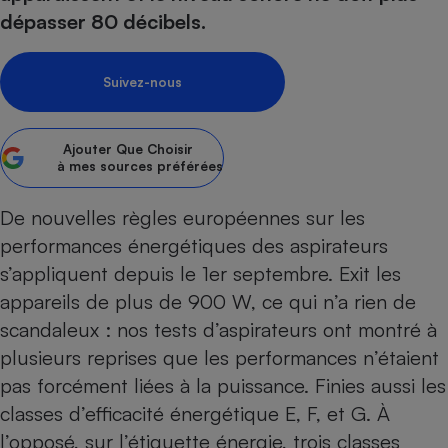
pression
Choisir son fioul
Assurance
Sécurité - Hygiène
Circulation routière
dépasser 80 décibels.
Choisir son pellet
Crédit immobilier
Banque - Crédit
Contrôle technique - Rép
Comparateur assurance emprunteur
Maison de retraite
Epargne - Fiscalité
Comparateu
Pièce détachée
Suivez-nous
Energie Moins Chère Ensemble
Comparatif réfrigérateur
Comparatif casque audio
Comparatif tondeuse ro
Moto
Comparatif plaque à indu
Comparatif barre de son
Comparatif poêle à gran
Supermarché - Drive
Ajouter
Que Choisir
à mes sources préférées
Comparatif hotte aspira
Comparatif imprimante m
Comparatif radiateur éle
Électricité - Gaz
Hygiène - Beauté
Comparatif climatiseur m
Comparatif ordinateur p
De nouvelles règles européennes sur les
Tous les comparateurs
Maladie - Médecine - Mé
Comparatif aspirateur bal
Comparatif ultrabook
performances énergétiques des aspirateurs
Aménagement
Toutes les cartes interactives
Système de santé - Com
s’appliquent depuis le 1er septembre. Exit les
Comparatif aspirateur tr
Comparatif tablette tacti
Supermarché - Drive
Bricolage - Jardinage
Retraite
appareils de plus de 900 W, ce qui n’a rien de
Comparatif cafetière au
Chauffage
scandaleux : nos
tests d’aspirateurs
ont montré à
Speedtest - Testez le débit de votre
Mutuelle
Comparatif robot cuiseu
Image et son
Produit d'entretien
connexion Internet
plusieurs reprises que les performances n’étaient
Comparatif centrale vap
Comparateur auto
Informatique
Sécurité domestique
pas forcément liées à la puissance. Finies aussi les
classes d’efficacité énergétique E, F, et G. À
Internet
l’opposé, sur l’étiquette énergie, trois classes
Gros électroménager
Téléphonie