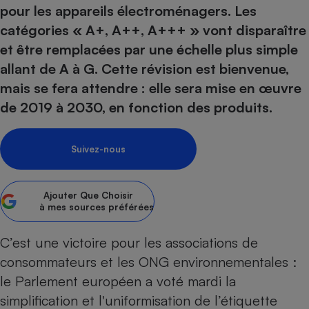
pression
Choisir son fioul
Assurance
pour les appareils électroménagers. Les
Sécurité - Hygiène
Circulation routière
catégories « A+, A++, A+++ » vont disparaître
Choisir son pellet
Crédit immobilier
Banque - Crédit
Contrôle technique - Rép
et être remplacées par une échelle plus simple
Comparateur assurance emprunteur
Maison de retraite
Epargne - Fiscalité
Comparateu
Pièce détachée
allant de A à G. Cette révision est bienvenue,
Energie Moins Chère Ensemble
Comparatif réfrigérateur
Comparatif casque audio
Comparatif tondeuse ro
Moto
mais se fera attendre : elle sera mise en œuvre
Comparatif plaque à indu
Comparatif barre de son
Comparatif poêle à gran
Supermarché - Drive
de 2019 à 2030, en fonction des produits.
Comparatif hotte aspira
Comparatif imprimante m
Comparatif radiateur éle
Électricité - Gaz
Hygiène - Beauté
Comparatif climatiseur m
Comparatif ordinateur p
Suivez-nous
Tous les comparateurs
Maladie - Médecine - Mé
Comparatif aspirateur bal
Comparatif ultrabook
Aménagement
Toutes les cartes interactives
Système de santé - Com
Comparatif aspirateur tr
Comparatif tablette tacti
Supermarché - Drive
Bricolage - Jardinage
Ajouter
Que Choisir
Retraite
à mes sources préférées
Comparatif cafetière au
Chauffage
Speedtest - Testez le débit de votre
Mutuelle
Comparatif robot cuiseu
Image et son
Produit d'entretien
C’est une victoire pour les associations de
connexion Internet
Comparatif centrale vap
Comparateur auto
consommateurs et les ONG environnementales :
Informatique
Sécurité domestique
le Parlement européen a voté mardi la
Internet
simplification et l'uniformisation de l’
étiquette
Gros électroménager
Téléphonie