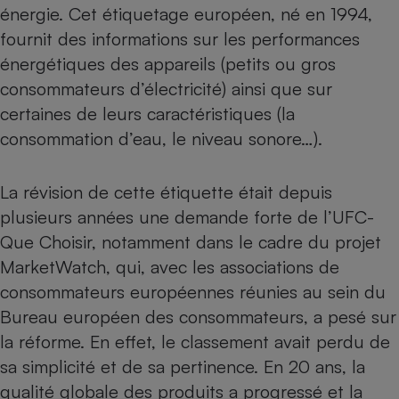
énergie
. Cet étiquetage européen, né en 1994,
Petit électroménager - U
fournit des informations sur les performances
Complément
alimentaire
énergétiques des appareils (petits ou gros
Mutuelle
Assurance emprunteur
consommateurs d’électricité) ainsi que sur
certaines de leurs caractéristiques (la
consommation d’eau, le niveau sonore…).
Matelas
Champagne
La révision de cette étiquette était depuis
bouteille
Banque en 
plusieurs années une demande forte de l’UFC-
Téléviseur
Que Choisir, notamment dans le cadre du
projet
Antimoustique
Lave-linge
MarketWatch
, qui, avec les associations de
consommateurs européennes réunies au sein du
Bureau européen des consommateurs, a pesé sur
la réforme. En effet, le classement avait perdu de
Radiateur électrique
sa simplicité et de sa pertinence. En 20 ans, la
qualité globale des produits a progressé et la