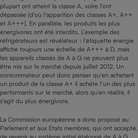
Téléphone mobile -
plupart ont atteint la classe A, voire l’ont
Smartphone
Plaque de cuisson à
dépassée (d’où l’apparition des classes A+, A++
induction
et A+++). En parallèle, les produits les plus
énergivores ont été interdits. L’exemple des
réfrigérateurs est révélateur : l’étiquette énergie
Climatiseur -
affiche toujours une échelle de A+++ à D, mais
Ventilateur
les appareils classés de A à G ne peuvent plus
être mis sur le marché depuis juillet 2012. Un
Antivirus
consommateur peut donc penser qu'en achetant
Climatiseur -
un produit de la classe A+ il achète l’un des plus
Ventilateur
performants sur le marché, alors qu’en réalité,
il
s’agit du plus énergivore.
La Commission européenne a donc proposé au
Parlement et aux États membres, qui ont accepté,
de revenir au système initial étalonné de A à G.