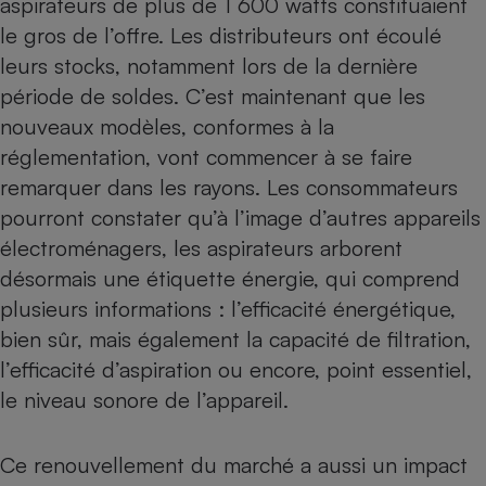
aspirateurs de plus de 1 600 watts constituaient
le gros de l’offre. Les distributeurs ont écoulé
Petit électroménager - U
Complément
leurs stocks, notamment lors de la dernière
alimentaire
Mutuelle
période de soldes. C’est maintenant que les
Assurance emprunteur
nouveaux modèles, conformes à la
réglementation, vont commencer à se faire
remarquer dans les rayons. Les consommateurs
Matelas
pourront constater qu’à l’image d’autres appareils
Champagne
bouteille
électroménagers,
les aspirateurs arborent
Banque en 
désormais une étiquette énergie
, qui comprend
Téléviseur
plusieurs informations : l’efficacité énergétique,
Antimoustique
Lave-linge
bien sûr, mais également la capacité de filtration,
l’efficacité d’aspiration ou encore, point essentiel,
le niveau sonore de l’appareil.
Radiateur électrique
Ce renouvellement du marché a aussi un impact