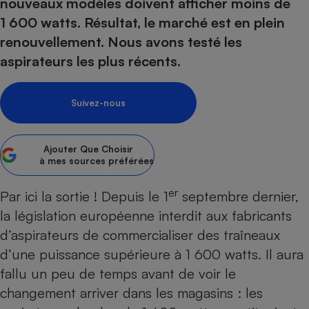
pression
nouveaux modèles doivent afficher moins de
Choisir son fioul
Assurance
Sécurité - Hygiène
Circulation routière
1 600 watts. Résultat, le marché est en plein
Choisir son pellet
Crédit immobilier
Banque - Crédit
Contrôle technique - Rép
renouvellement. Nous avons testé les
Comparateur assurance emprunteur
Maison de retraite
Epargne - Fiscalité
Comparateu
Pièce détachée
aspirateurs les plus récents.
Energie Moins Chère Ensemble
Comparatif réfrigérateur
Comparatif casque audio
Comparatif tondeuse ro
Moto
Comparatif plaque à indu
Comparatif barre de son
Comparatif poêle à gran
Supermarché - Drive
Suivez-nous
Comparatif hotte aspira
Comparatif imprimante m
Comparatif radiateur éle
Électricité - Gaz
Hygiène - Beauté
Comparatif climatiseur m
Comparatif ordinateur p
Ajouter
Que Choisir
Tous les comparateurs
à mes sources préférées
Maladie - Médecine - Mé
Comparatif aspirateur bal
Comparatif ultrabook
Aménagement
Toutes les cartes interactives
Système de santé - Com
Comparatif aspirateur tr
Comparatif tablette tacti
Supermarché - Drive
er
Bricolage - Jardinage
Par ici la sortie ! Depuis le 1
septembre dernier,
Retraite
Comparatif cafetière au
la législation européenne interdit aux fabricants
Chauffage
Speedtest - Testez le débit de votre
d’aspirateurs de commercialiser des traîneaux
Mutuelle
Comparatif robot cuiseu
Image et son
Produit d'entretien
connexion Internet
d’une puissance supérieure à 1 600 watts. Il aura
Comparatif centrale vap
Comparateur auto
Informatique
Sécurité domestique
fallu un peu de temps avant de voir le
Internet
changement arriver dans les magasins : les
Gros électroménager
Téléphonie