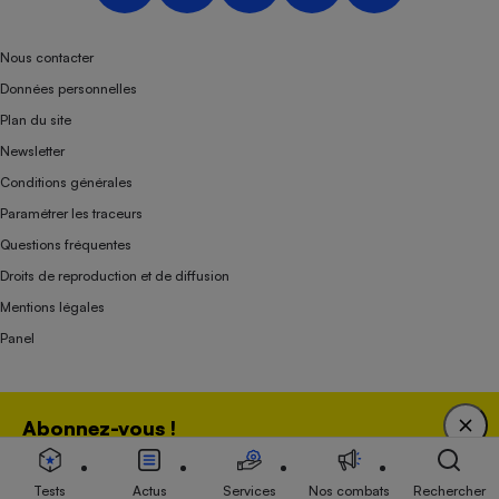
Nous contacter
Données personnelles
Plan du site
Newsletter
Conditions générales
Paramétrer les traceurs
Questions fréquentes
Droits de reproduction et de diffusion
Mentions légales
Panel
Association indépendante de l’État, des syndicats, des producteurs et des
Abonnez-vous !
distributeurs depuis 1951.
Bénéficiez d'une expertise unique tout en soutenant
une association 100 % indépendante de l'Etat, des
Tests
Actus
Services
Nos combats
Rechercher