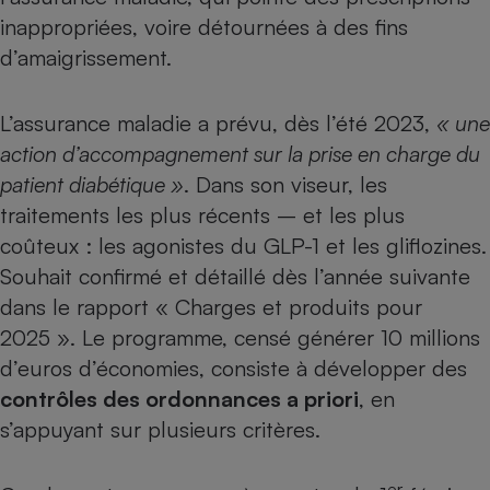
Téléphone mobile -
inappropriées,
voire détournées à des fins
Smartphone
Plaque de cuisson à
d’amaigrissement
.
induction
L’assurance maladie a prévu, dès l’été 2023,
« une
action d’accompagnement sur la prise en charge du
Climatiseur -
Ventilateur
patient diabétique »
. Dans son viseur, les
traitements les plus récents – et les plus
coûteux : les agonistes du GLP-1 et les
gliflozines
.
Antivirus
Souhait confirmé et détaillé dès l’année suivante
Climatiseur -
dans le rapport « Charges et produits pour
Ventilateur
2025 ». Le programme, censé générer 10 millions
d’euros d’économies, consiste à développer des
contrôles des ordonnances a priori
, en
s’appuyant sur plusieurs critères.
er