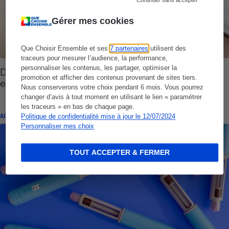
Continuer sans accepter
Gérer mes cookies
Que Choisir Ensemble et ses
7 partenaires
utilisent des
traceurs pour mesurer l’audience, la performance,
personnaliser les contenus, les partager, optimiser la
Diabète - Les traitements vendus à des prix
promotion et afficher des contenus provenant de sites tiers.
exorbitants
Nous conserverons votre choix pendant 6 mois. Vous pourrez
changer d’avis à tout moment en utilisant le lien « paramétrer
les traceurs » en bas de chaque page.
ACTUALITÉ
Politique de confidentialité mise à jour le 12/07/2024
Personnaliser mes choix
TOUT ACCEPTER & FERMER