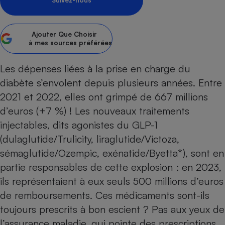
Suivez-nous
Petit électroménager - U
Complément
alimentaire
Ajouter
Que Choisir
Mutuelle
à mes sources préférées
Assurance emprunteur
Les dépenses liées à la prise en charge du
diabète
s’envolent depuis plusieurs années. Entre
2021 et 2022, elles ont grimpé de 667 millions
Matelas
Champagne
bouteille
d’euros (+7 %) ! Les nouveaux traitements
Banque en 
injectables, dits agonistes du GLP-1
Téléviseur
(dulaglutide/Trulicity, liraglutide/Victoza,
Antimoustique
Lave-linge
sémaglutide/Ozempic, exénatide/Byetta*), sont en
partie responsables de cette explosion : en 2023,
ils représentaient à eux seuls 500 millions d’euros
de remboursements. Ces médicaments sont-ils
Radiateur électrique
toujours prescrits à bon escient ? Pas aux yeux de
l’assurance maladie, qui pointe des prescriptions