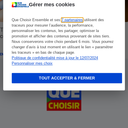
Gérer mes cookies
Que Choisir Ensemble et ses
7 partenaires
utilisent des
traceurs pour mesurer l’audience, la performance,
Traitement du diabète - Les ordonnances seront
personnaliser les contenus, les partager, optimiser la
contrôlées par l’assurance maladie
promotion et afficher des contenus provenant de sites tiers.
Nous conserverons votre choix pendant 6 mois. Vous pourrez
changer d’avis à tout moment en utilisant le lien « paramétrer
les traceurs » en bas de chaque page.
ENQUÊTE
Politique de confidentialité mise à jour le 12/07/2024
Personnaliser mes choix
TOUT ACCEPTER & FERMER