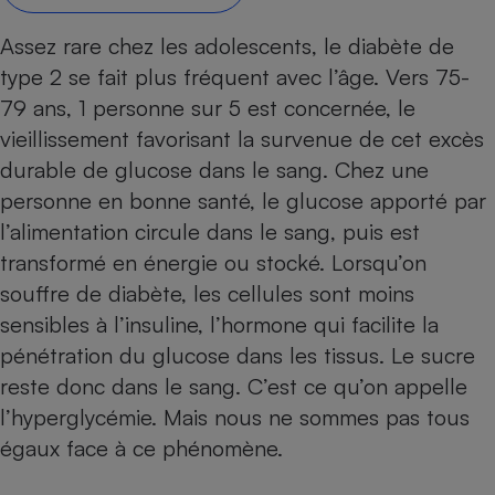
Petit électroménager - U
Assez rare chez les adolescents, le diabète de
Complément
alimentaire
type 2 se fait plus fréquent avec l’âge. Vers 75-
Mutuelle
Assurance emprunteur
79 ans, 1 personne sur 5 est concernée, le
vieillissement favorisant la survenue de cet excès
durable de glucose dans le sang. Chez une
personne en bonne santé, le glucose apporté par
Matelas
Champagne
l’alimentation circule dans le sang, puis est
bouteille
Banque en 
transformé en énergie ou stocké. Lorsqu’on
Téléviseur
souffre de diabète, les cellules sont moins
Antimoustique
sensibles à l’insuline, l’hormone qui facilite la
Lave-linge
pénétration du glucose dans les tissus. Le sucre
reste donc dans le sang. C’est ce qu’on appelle
l’hyperglycémie. Mais nous ne sommes pas tous
Radiateur électrique
égaux face à ce phénomène.