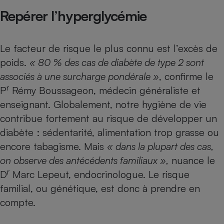
Téléphone mobile -
Repérer l’hyperglycémie
Smartphone
Plaque de cuisson à
induction
Le facteur de risque le plus connu est l’excès de
poids.
« 80 % des cas de diabète de type 2 sont
Climatiseur -
associés à une surcharge pondérale »
, confirme le
Ventilateur
r
P
Rémy Boussageon, médecin généraliste et
enseignant. Globalement, notre hygiène de vie
Antivirus
contribue fortement au risque de développer un
diabète : sédentarité, alimentation trop grasse ou
Climatiseur -
Ventilateur
encore tabagisme. Mais
« dans la plupart des cas,
on observe des antécédents familiaux »,
nuance le
r
D
Marc Lepeut, endocrinologue. Le risque
familial, ou génétique, est donc à prendre en
compte.