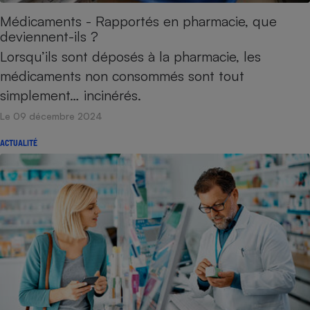
Médicaments - Rapportés en pharmacie, que
Petit électroménager - U
Complément
deviennent-ils ?
alimentaire
Lorsqu’ils sont déposés à la pharmacie, les
Mutuelle
Assurance emprunteur
médicaments non consommés sont tout
simplement… incinérés.
Le 09 décembre 2024
Matelas
Champagne
ACTUALITÉ
bouteille
Banque en 
Téléviseur
Antimoustique
Lave-linge
Radiateur électrique