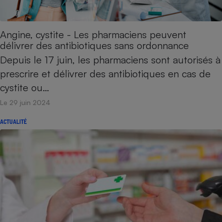
Téléphone mobile -
Smartphone
Plaque de cuisson à
induction
Angine, cystite - Les pharmaciens peuvent
délivrer des antibiotiques sans ordonnance
Depuis le 17 juin, les pharmaciens sont autorisés à
prescrire et délivrer des antibiotiques en cas de
Climatiseur -
Ventilateur
cystite ou…
Le 29 juin 2024
Antivirus
ACTUALITÉ
Climatiseur -
Ventilateur