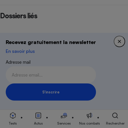
Dossiers liés
Recevez gratuitement la newsletter
En savoir plus
Adresse mail
Médicaments
S'inscrire
Inscription Newsletter
Newsletter
Tests
Actus
Services
Nos combats
Rechercher
Recevez gratuitement notre newsletter