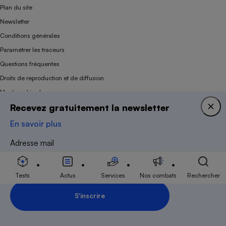
Plan du site
Newsletter
Conditions générales
Paramétrer les traceurs
Questions fréquentes
Droits de reproduction et de diffusion
Mentions légales
Recevez gratuitement la newsletter
Panel
En savoir plus
Association indépendante de l’État, des syndicats, des producteurs et des
Adresse mail
distributeurs depuis 1951.
Tests
Actus
Services
Nos combats
Rechercher
S'inscrire
Inscription Newsletter