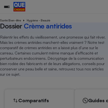
Santé Bien-être
Hygiène - Beauté
Dossier
Crème antirides
Additifs a
Comparate
Comparatif
Comparateu
Comparatif
Comparateu
Comparatif
Comparati
Substances
Toutes les actualités
Tous les services
Tous nos combats
L’association
Organismes de défense 
Train
Ralentir les effets du vieillissement, une promesse qui fait rêver.
supermarc
cosmétiqu
Comparateu
Achat - Vente - Travaux
Démarche administrative
Mais les crèmes antirides marchent-elles vraiment ? Notre test
Enquêtes
Nos actions
Nos missions
Système judiciaire
Transport aérien
gratuit
comparatif de crèmes antirides en a laissé plus d’une sur le
Copropriété
Famille
Guides d'achat
Nos grandes victoires
Notre méthodologie
carreau. Certaines cumulent même manque d’efficacité et
Location
Senior
Comparateu
Comparate
Comparati
Comparatif
Comparate
Comparatif
Comparatif
perturbateurs endocriniens. Décryptage de la communication
Conseils
Les billets de la présidente
Notre financement
supermarc
électrique
bien rodée des fabricants et de leurs allégations, conseils pour
Service marchand
Magasin - Grande surfac
Sport
Soumettre un litige
Brèves
Nos associations locales
Nos partenaires
conserver une peau belle et saine, retrouvez tous nos articles
Air
Marketing - Fidélisation
Vacances - Tourisme
Lettres types
sur ce sujet.
Nous rejoindre
Nous rejoindre
Déchet
Méthode de vente - Abu
Rencontrer une association locale
Comparate
Comparatif
Comparatif
Comparatif
Comparatif
En savoir plus sur Que Choisir Ensemble
Eau
s
Agriculture
Achat - Vente - Location
Energie
Nutrition
Assurance auto
Comparatifs
Guides 
-nous ?
Produit alimentaire
Carburant
Comparati
Comparati
Comparati
Comparate