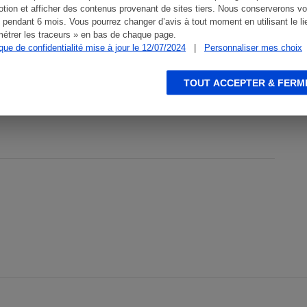
tion et afficher des contenus provenant de sites tiers. Nous conserverons vo
ments ces dernières années…
 pendant 6 mois. Vous pourrez changer d’avis à tout moment en utilisant le li
étrer les traceurs » en bas de chaque page.
ique de confidentialité mise à jour le 12/07/2024
|
Personnaliser mes choix
TOUT ACCEPTER & FERM