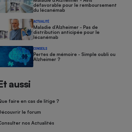
Maladie d’Alzheimer - Avis
défavorable pour le remboursement
du lécanémab
ACTUALITÉ
Maladie d’Alzheimer - Pas de
distribution anticipée pour le
lécanémab
CONSEILS
Pertes de mémoire - Simple oubli ou
Alzheimer ?
Et aussi
Que faire en cas de litige ?
Découvrir le forum
Consulter nos Actualités