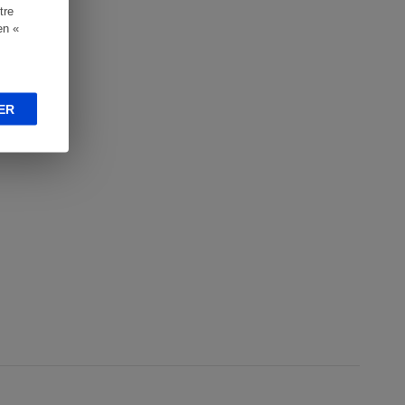
tre
en «
ER