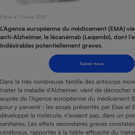
Internet
Publié le 11 février 2025
Gros électroménager
Téléphonie
Petit électroménager 
L’Agence européenne du médicament (EMA) vie
Complément
anti-Alzheimer, le lécanémab (Leqembi), dont l’eff
alimentaire
Mutuelle
indésirables potentiellement graves.
Assurance emprunteu
Suivez-nous
Matelas
Champa
Dans la très nombreuse famille des anticorps mon
boutei
Banque 
traiter la maladie d’Alzheimer, vient de décrocher
Téléviseur
auprès de l’Agence européenne du médicament (EMA
Antimoustique
Lave-linge
pour y parvenir : les essais présentés par Eisai et 
développé la molécule, n’avaient pas, dans un pre
sanitaires. Les effets secondaires graves constat
cérébraux, rapportés à la faible efficacité du traitem