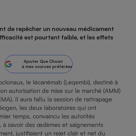
- Ustensile
nt de repêcher un nouveau médicament
Foie gras
icacité est pourtant faible, et les effets
Aide auditive
r
Assurance vie
Ajouter
Que Choisir
à mes sources préférées
Poêle à granulés
gne - Comment choisir une
oclonaux, le
lécanémab (Leqembi),
destiné à
lle de champagne
en ligne
 son autorisation de mise sur le marché (AMM)
Ordinateur portable
). Il aura fallu la session de rattrapage
Crème solaire
Lave-vaisselle
Biogen, les deux laboratoires qui ont
mier temps, convaincu les autorités
és, à savoir des œdèmes et saignements
ent, justifiaient un rejet clair et net du