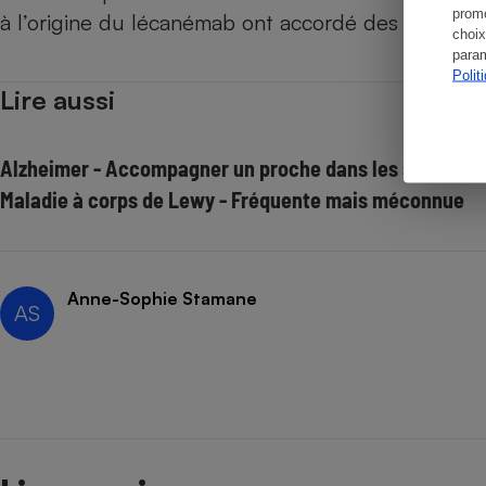
promo
à l’origine du lécanémab ont accordé des finance
choix
param
Polit
Lire aussi
Alzheimer - Accompagner un proche dans les soins
Maladie à corps de Lewy - Fréquente mais méconnue
Anne-Sophie Stamane
AS