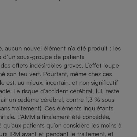
Électricité - Gaz
Appareil photo
numérique
Four encastrable
 aucun nouvel élément n’a été produit : les
ats d’un sous-groupe de patients
Lessive
s effets indésirables graves. L’effet loupe
nné son feu vert. Pourtant, même chez ces
est, au mieux, incertain, et non significatif
die. Le risque d’accident cérébral, lui, reste
fait un œdème cérébral, contre 1,3 % sous
Aspirateur
ans traitement). Ces éléments inquiétants
initiale. L’AMM a finalement été concédée,
é qu’aux patients qu’on considère les moins à
ieurs IRM avant et pendant le traitement, et