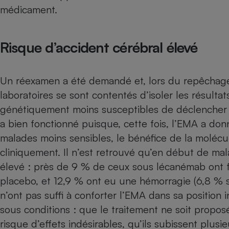
Radiateur électrique
médicament.
Téléphone mobile -
Risque d’accident cérébral élevé
Smartphone
Plaque de cuisson à
induction
Un réexamen a été demandé et, lors du repêchage,
laboratoires se sont contentés d’isoler les résult
Climatiseur -
génétiquement moins susceptibles de déclencher de
Ventilateur
a bien fonctionné puisque, cette fois, l’EMA a do
malades moins sensibles, le bénéfice de la molécule 
Antivirus
cliniquement. Il n’est retrouvé qu’en début de mala
élevé : près de 9 % de ceux sous lécanémab ont 
Climatiseur -
Ventilateur
placebo, et 12,9 % ont eu une hémorragie (6,8 % s
n’ont pas suffi à conforter l’EMA dans sa position 
sous conditions : que le traitement ne soit propos
risque d’effets indésirables, qu’ils subissent plus