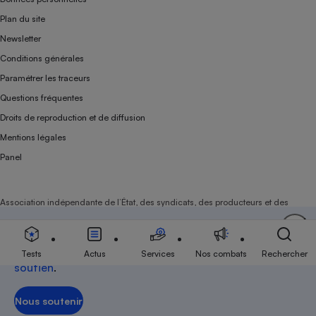
Plan du site
Newsletter
Conditions générales
Paramétrer les traceurs
Questions fréquentes
Droits de reproduction et de diffusion
Mentions légales
Panel
Association indépendante de l’État, des syndicats, des producteurs et des
distributeurs depuis 1951.
Soutenez-nous
Aujourd'hui plus que jamais, nous comptons sur
votre
Tests
Actus
Services
Nos combats
Rechercher
soutien
.
Nous soutenir
Nous soutenir