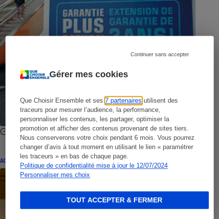
Continuer sans accepter
Gérer mes cookies
Que Choisir Ensemble et ses
7 partenaires
utilisent des
traceurs pour mesurer l’audience, la performance,
personnaliser les contenus, les partager, optimiser la
promotion et afficher des contenus provenant de sites tiers.
Garanties - Les trois garanties possibles
Nous conserverons votre choix pendant 6 mois. Vous pourrez
changer d’avis à tout moment en utilisant le lien « paramétrer
les traceurs » en bas de chaque page.
ACTUALITÉ
Politique de confidentialité mise à jour le 12/07/2024
Personnaliser mes choix
TOUT ACCEPTER & FERMER