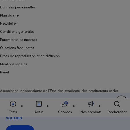
Données personnelles
Plan du site
Newsletter
Conditions générales
Paramétrer les traceurs
Questions fréquentes
Droits de reproduction et de diffusion
Mentions légales
Panel
Association indépendante de l’État, des syndicats, des producteurs et des
distributeurs depuis 1951.
Soutenez-nous
Aujourd'hui plus que jamais, nous comptons sur
votre
Tests
Actus
Services
Nos combats
Rechercher
soutien
.