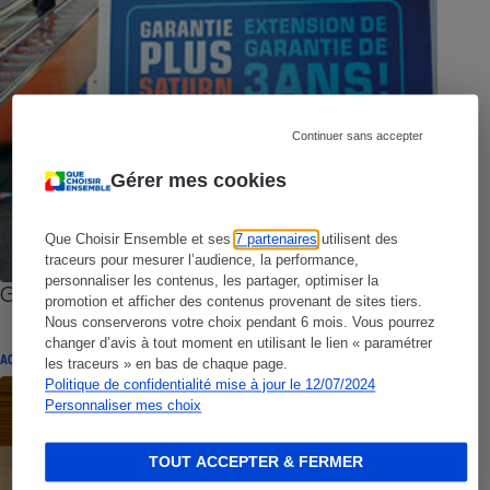
Continuer sans accepter
Gérer mes cookies
Que Choisir Ensemble et ses
7 partenaires
utilisent des
traceurs pour mesurer l’audience, la performance,
personnaliser les contenus, les partager, optimiser la
Garanties - Les trois garanties possibles
promotion et afficher des contenus provenant de sites tiers.
Nous conserverons votre choix pendant 6 mois. Vous pourrez
changer d’avis à tout moment en utilisant le lien « paramétrer
ACTUALITÉ
les traceurs » en bas de chaque page.
Politique de confidentialité mise à jour le 12/07/2024
Personnaliser mes choix
TOUT ACCEPTER & FERMER