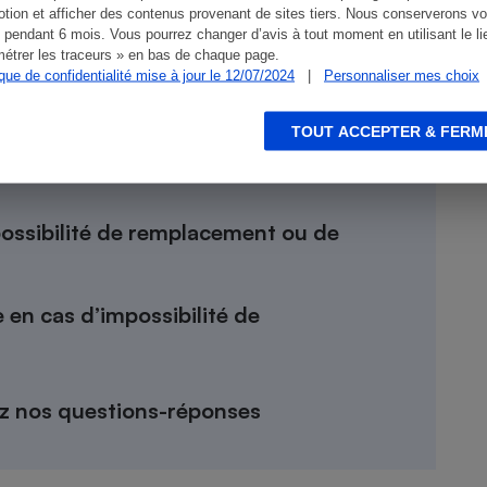
t du produit
tion et afficher des contenus provenant de sites tiers. Nous conserverons vo
 pendant 6 mois. Vous pourrez changer d’avis à tout moment en utilisant le li
étrer les traceurs » en bas de chaque page.
ence de réponse dans le délai d’un
ique de confidentialité mise à jour le 12/07/2024
|
Personnaliser mes choix
TOUT ACCEPTER & FERM
 en cas d’absence de réponse dans le
ossibilité de remplacement ou de
en cas d’impossibilité de
ez nos questions-réponses