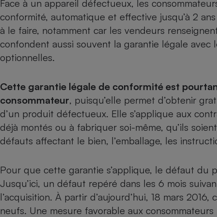
Face à un appareil défectueux, les consommateurs 
Internet
conformité, automatique et effective jusqu’à 2 an
Gros électroménager
Téléphonie
à le faire, notamment car les
vendeurs renseignent
confondent aussi souvent la garantie légale avec 
Petit électroménager 
Complément
optionnelles.
alimentaire
Mutuelle
Assurance emprunteu
Cette garantie légale de conformité est pourtan
consommateur
, puisqu’elle permet d’obtenir gr
d’un produit défectueux. Elle s’applique aux cont
Matelas
déjà montés ou à fabriquer soi-même, qu’ils soien
Champa
boutei
défauts affectant le bien, l’emballage, les instructi
Banque 
Téléviseur
Antimoustique
Pour que cette garantie s’applique, le défaut du pr
Lave-linge
Jusqu’ici, un défaut repéré dans les 6 mois suivant
l’acquisition. À partir d’aujourd’hui, 18 mars 2016,
neufs. Une mesure favorable aux consommateurs p