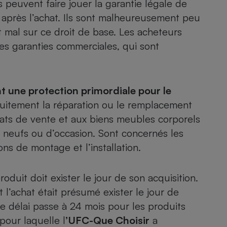
peuvent faire jouer la garantie légale de
s après l’achat. Ils sont malheureusement peu
 mal sur ce droit de base
. Les acheteurs
les garanties commerciales, qui sont
- Ustensile
Foie gras
Aide auditive
r
Assurance vie
t une protection primordiale pour le
atuitement la réparation ou le remplacement
rats de vente et aux biens meubles corporels
Poêle à granulés
t neufs ou d’occasion. Sont concernés les
gne - Comment choisir une
lle de champagne
ons de montage et l’installation.
en ligne
Ordinateur portable
Crème solaire
oduit doit exister le jour de son acquisition.
Lave-vaisselle
 l’achat était présumé exister le jour de
 ce délai passe à 24 mois pour les produits
our laquelle l
’UFC-Que Choisir
a