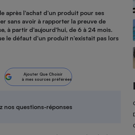
e après l’achat d’un produit pour ses
atif sèche-linge
atif smartphone
atif nettoyeur haute
ateur mutuelle
on
er sans avoir à rapporter la preuve de
, à partir d’aujourd’hui, de 6 à 24 mois.
Réparation
le défaut d’un produit n’existait pas lors
Obsèques - Pompes
teur des devis d’opticiens
funèbres
eur-congélateur
dio
 robot
nduction
son
ranulés
irante
e multifonction
électrique
Ajouter
Que Choisir
Panneaux
à mes sources préférées
r mobile
r portable
photovoltaïques
 Médicament
 balai
omplémentaire santé
 traîneau
ctile
Circuits courts et
ez nos questions-réponses
alimentation locale
Puériculture - Produit
 automatique
pour bébé
Banque en ligne
seur
vapeur