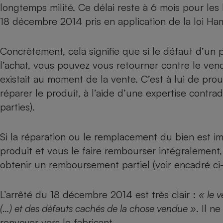
Radiateur électrique
longtemps milité. Ce délai reste à 6 mois pour les
18 décembre 2014 pris en application de la
loi Ha
Téléphone mobile -
Smartphone
Concrètement, cela signifie que si le défaut d’un 
Plaque de cuisson à
induction
l’achat, vous pouvez vous retourner contre le ven
existait au moment de la vente. C’est à lui de prou
réparer le produit, à l’aide d’une expertise contra
Climatiseur -
parties).
Ventilateur
Si la réparation ou le remplacement du bien est i
Antivirus
produit et vous le faire rembourser intégralement
Climatiseur -
obtenir un remboursement partiel (voir encadré ci
Ventilateur
L’arrêté du 18 décembre 2014
est très clair :
« le 
(…) et des défauts cachés de la chose vendue »
. Il 
renvoyer vers le fabricant.