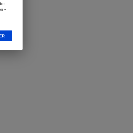
tre
en «
ER