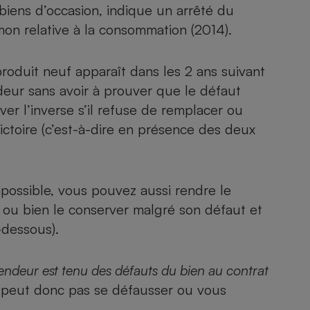
Électricité - Gaz
 biens d’occasion, indique un arrêté du
mon relative à la consommation
(2014).
Appareil photo
numérique
produit neuf apparaît dans les 2 ans suivant
Four encastrable
deur sans avoir à prouver que le défaut
ver l’inverse s’il refuse de remplacer ou
dictoire (c’est-à-dire en présence des deux
Lessive
mpossible, vous pouvez aussi rendre le
, ou bien le conserver malgré son défaut et
Aspirateur
-dessous).
vendeur est tenu des défauts du bien au contrat
ne peut donc pas se défausser ou vous