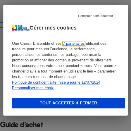
COMPARATIF
Fournisseurs d’accès à Internet
Continuer sans accepter
Gérer mes cookies
COMPARATIF
Tablettes tactiles
Que Choisir Ensemble et ses
7 partenaires
utilisent des
traceurs pour mesurer l’audience, la performance,
personnaliser les contenus, les partager, optimiser la
promotion et afficher des contenus provenant de sites tiers.
COMPARATIF
Nous conserverons votre choix pendant 6 mois. Vous pourrez
Kits CPL
changer d’avis à tout moment en utilisant le lien « paramétrer
les traceurs » en bas de chaque page.
Politique de confidentialité mise à jour le 12/07/2024
Personnaliser mes choix
COMPARATIF
Répéteurs wi-fi
TOUT ACCEPTER & FERMER
Guide d’achat