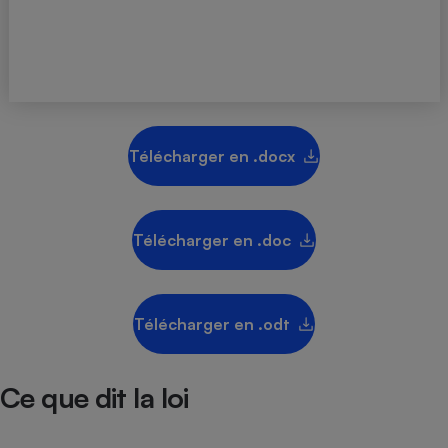
Téléphone mobile -
Smartphone
Plaque de cuisson à
induction
Climatiseur -
Télécharger en .docx
Ventilateur
Antivirus
Télécharger en .doc
Climatiseur -
Ventilateur
Télécharger en .odt
Ce que dit la loi