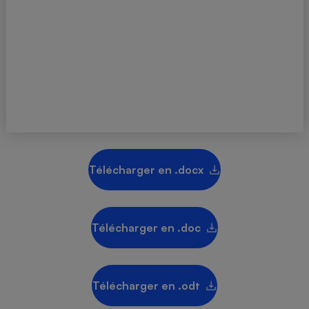
Téléphone mobile -
Smartphone
Plaque de cuisson à
induction
Climatiseur -
Ventilateur
Antivirus
Télécharger en .docx
Climatiseur -
Ventilateur
Télécharger en .doc
Télécharger en .odt