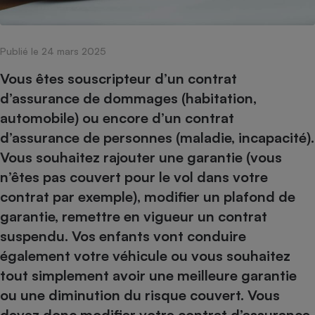
pression
Choisir son fioul
Assurance
Sécurité - Hygiène
Circulation routière
Choisir son pellet
Crédit immobilier
Banque - Crédit
Contrôle technique - Rép
Publié le 24 mars 2025
Comparateur assurance emprunteur
Maison de retraite
Epargne - Fiscalité
Comparateu
Pièce détachée
Energie Moins Chère Ensemble
Comparatif réfrigérateur
Comparatif casque audio
Comparatif tondeuse ro
Vous êtes souscripteur d’un contrat
Moto
d’assurance de dommages (habitation,
Comparatif plaque à indu
Comparatif barre de son
Comparatif poêle à gran
Supermarché - Drive
automobile) ou encore d’un contrat
Comparatif hotte aspira
Comparatif imprimante m
Comparatif radiateur éle
d’assurance de personnes (maladie, incapacité).
Électricité - Gaz
Hygiène - Beauté
Comparatif climatiseur m
Comparatif ordinateur p
Vous souhaitez rajouter une garantie (vous
Tous les comparateurs
Maladie - Médecine - Mé
Comparatif aspirateur bal
Comparatif ultrabook
Aménagement
n’êtes pas couvert pour le vol dans votre
Toutes les cartes interactives
Système de santé - Com
Comparatif aspirateur tr
Comparatif tablette tacti
Supermarché - Drive
contrat par exemple), modifier un plafond de
Bricolage - Jardinage
Retraite
garantie, remettre en vigueur un contrat
Comparatif cafetière au
Chauffage
suspendu. Vos enfants vont conduire
Speedtest - Testez le débit de votre
Mutuelle
Comparatif robot cuiseu
Image et son
Produit d'entretien
connexion Internet
également votre véhicule ou vous souhaitez
Comparatif centrale vap
Comparateur auto
Informatique
Sécurité domestique
tout simplement avoir une meilleure garantie
Internet
ou une diminution du risque couvert. Vous
devez donc modifier votre contrat d’assurance.
Gros électroménager
Téléphonie