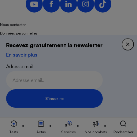
Nous contacter
Données personnelles
Plan du site
Recevez gratuitement la newsletter
Newsletter
En savoir plus
Conditions générales
Adresse mail
Paramétrer les traceurs
Questions fréquentes
Droits de reproduction et de diffusion
Mentions légales
S'inscrire
Panel
Inscription Newsletter
Association indépendante de l’État, des syndicats, des producteurs et des
distributeurs depuis 1951.
Tests
Actus
Services
Nos combats
Rechercher