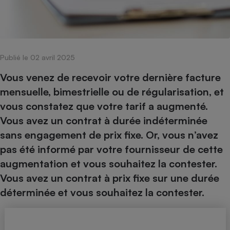
pression
Choisir son fioul
Assurance
Sécurité - Hygiène
Circulation routière
Choisir son pellet
Crédit immobilier
Banque - Crédit
Contrôle technique - Rép
Comparateur assurance emprunteur
Maison de retraite
Epargne - Fiscalité
Comparateu
Pièce détachée
Energie Moins Chère Ensemble
Comparatif réfrigérateur
Comparatif casque audio
Comparatif tondeuse ro
Publié le 02 avril 2025
Moto
Comparatif plaque à indu
Comparatif barre de son
Comparatif poêle à gran
Supermarché - Drive
Vous venez de recevoir votre dernière facture
Comparatif hotte aspira
Comparatif imprimante m
Comparatif radiateur éle
mensuelle, bimestrielle ou de régularisation, et
Électricité - Gaz
vous constatez que votre tarif a augmenté.
Hygiène - Beauté
Comparatif climatiseur m
Comparatif ordinateur p
Tous les comparateurs
Vous avez un contrat à durée indéterminée
Maladie - Médecine - Mé
Comparatif aspirateur bal
Comparatif ultrabook
Aménagement
sans engagement de prix fixe. Or, vous n’avez
Toutes les cartes interactives
Système de santé - Com
Comparatif aspirateur tr
Comparatif tablette tacti
Supermarché - Drive
Bricolage - Jardinage
pas été informé par votre fournisseur de cette
Retraite
Comparatif cafetière au
Chauffage
augmentation et vous souhaitez la contester.
Speedtest - Testez le débit de votre
Mutuelle
Comparatif robot cuiseu
Vous avez un contrat à prix fixe sur une durée
Image et son
Produit d'entretien
connexion Internet
déterminée et vous souhaitez la contester.
Comparatif centrale vap
Comparateur auto
Informatique
Sécurité domestique
Internet
Gros électroménager
Téléphonie