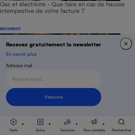
Gaz et électricité - Que faire en cas de hausse
intempestive de votre facture ?
NOS COMBATS
Recevez gratuitement la newsletter
En savoir plus
Adresse mail
S'inscrire
Inscription Newsletter
Énergie moins chère ensemble - L’UFC-Que
Choisir fait baisser les factures de gaz et
Tests
Actus
Services
Nos combats
Rechercher