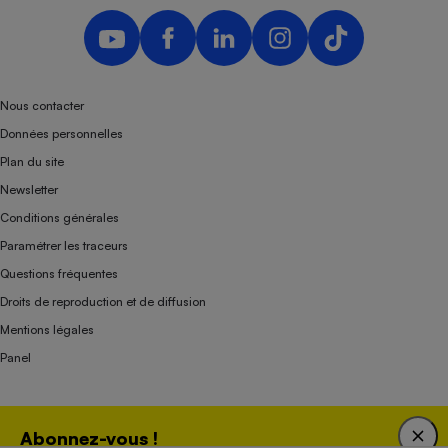
Nous contacter
Données personnelles
Plan du site
Newsletter
Conditions générales
Paramétrer les traceurs
Questions fréquentes
Droits de reproduction et de diffusion
Mentions légales
Panel
Association indépendante de l’État, des syndicats, des producteurs et des
Abonnez-vous !
distributeurs depuis 1951.