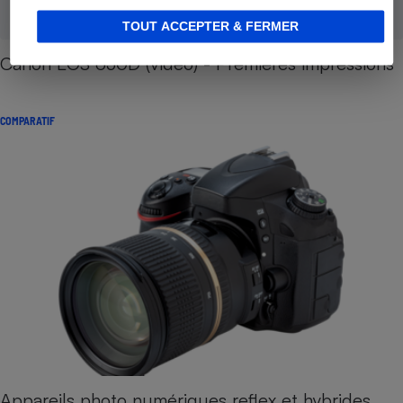
TOUT ACCEPTER & FERMER
Canon EOS 650D (vidéo) - Premières impressions
COMPARATIF
Appareils photo numériques reflex et hybrides