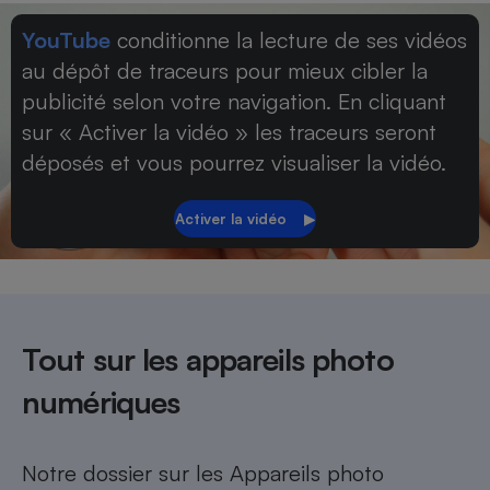
Petit électroménager - U
YouTube
conditionne la lecture de ses vidéos
Complément
au dépôt de traceurs pour mieux cibler la
alimentaire
Mutuelle
publicité selon votre navigation. En cliquant
Assurance emprunteur
sur « Activer la vidéo » les traceurs seront
déposés et vous pourrez visualiser la vidéo.
Matelas
Champagne
bouteille
Banque en 
Téléviseur
Antimoustique
Lave-linge
Tout sur les appareils photo
numériques
Radiateur électrique
Notre dossier sur les
Appareils photo