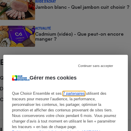
GUIDE D'ACHAT
Jambon blanc - Quel jambon cuit choisir ?
ACTUALITÉ
Cadmium (vidéo) - Que peut-on encore
manger ?
Et aussi
Continuer sans accepter
Que faire en cas de litige ?
Gérer mes cookies
Découvrir le forum
Que Choisir Ensemble et ses
7 partenaires
utilisent des
Consulter nos Actions Que Choisir Ensemble
traceurs pour mesurer l’audience, la performance,
personnaliser les contenus, les partager, optimiser la
promotion et afficher des contenus provenant de sites tiers.
Nous conserverons votre choix pendant 6 mois. Vous pourrez
changer d’avis à tout moment en utilisant le lien « paramétrer
les traceurs » en bas de chaque page.
Lire aussi