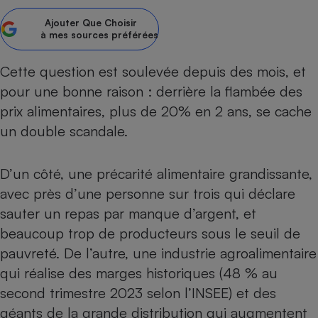
Petit électroménager - U
Ajouter
Que Choisir
Complément
à mes sources préférées
alimentaire
Mutuelle
Assurance emprunteur
Cette question est soulevée depuis des mois, et
pour une bonne raison : derrière la flambée des
prix alimentaires, plus de 20% en 2 ans, se cache
un double scandale.
Matelas
Champagne
bouteille
Banque en 
D’un côté, une précarité alimentaire grandissante,
Téléviseur
avec près d’une personne sur trois qui déclare
Antimoustique
Lave-linge
sauter un repas par manque d’argent, et
beaucoup trop de producteurs sous le seuil de
pauvreté. De l’autre, une industrie agroalimentaire
qui réalise des marges historiques (48 % au
Radiateur électrique
second trimestre 2023 selon l’INSEE) et des
géants de la grande distribution qui augmentent