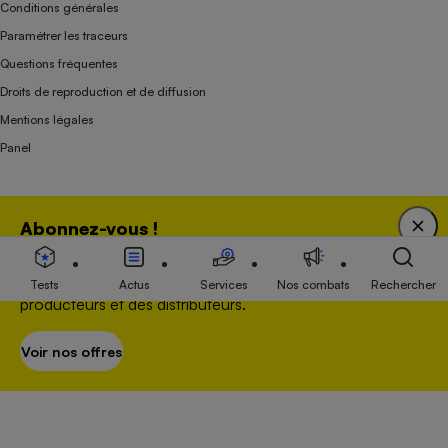
Conditions générales
Paramétrer les traceurs
Questions fréquentes
Droits de reproduction et de diffusion
Mentions légales
Panel
Association indépendante de l’État, des syndicats, des producteurs et des
Abonnez-vous !
distributeurs depuis 1951.
Bénéficiez d'une expertise unique tout en soutenant
une association 100 % indépendante de l'Etat, des
Tests
Actus
Services
Nos combats
Rechercher
producteurs et des distributeurs.
Voir nos offres
S’abonner