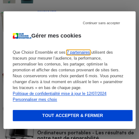
COMPARATIF
Composteurs d’intérieur
Continuer sans accepter
Gérer mes cookies
COMPARATIF
Appareils de mise sous vide
Que Choisir Ensemble et ses
7 partenaires
utilisent des
traceurs pour mesurer l’audience, la performance,
personnaliser les contenus, les partager, optimiser la
COMPARATIF
promotion et afficher des contenus provenant de sites tiers.
Déshydrateurs alimentaires
Nous conserverons votre choix pendant 6 mois. Vous pourrez
changer d’avis à tout moment en utilisant le lien « paramétrer
les traceurs » en bas de chaque page.
Politique de confidentialité mise à jour le 12/07/2024
COMPARATIF
Personnaliser mes choix
Yaourtières
TOUT ACCEPTER & FERMER
COMPARATIF
Ordinateurs portables - Les résultats de
notre test de réparabilité