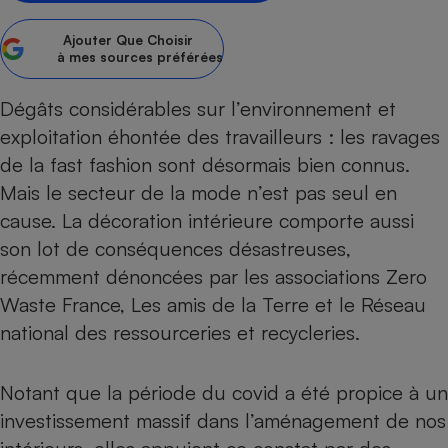
Petit électroménager - U
Ajouter
Que Choisir
Complément
à mes sources préférées
alimentaire
Mutuelle
Assurance emprunteur
Dégâts considérables sur l’environnement et
exploitation éhontée des travailleurs : les
ravages
de la fast fashion
sont désormais bien connus.
Mais le secteur de la mode n’est pas seul en
Matelas
Champagne
bouteille
cause. La décoration intérieure comporte aussi
Banque en 
son lot de conséquences désastreuses,
Téléviseur
récemment dénoncées par les associations Zero
Antimoustique
Lave-linge
Waste France, Les amis de la Terre et le Réseau
national des ressourceries et recycleries.
Notant que la période du covid a été propice à un
Radiateur électrique
investissement massif dans l’aménagement de nos