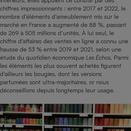
intérieurs, elles appuient ce constat par des
Téléphone mobile -
chiffres impressionnants : entre 2017 et 2022, le
Smartphone
Plaque de cuisson à
nombre d’éléments d’ameublement mis sur le
induction
marché en France a augmenté de 88 %, passant
de 269 à 505 millions d’unités. À lui seul, le
chiffre d’affaires des ventes en ligne a connu une
Climatiseur -
Ventilateur
hausse de 53 % entre 2019 et 2021, selon une
étude du quotidien économique
Les Échos
. Parmi
les éléments les plus souvent achetés figurent
Antivirus
d’ailleurs les bougies, dont les versions
Climatiseur -
parfumées sont ultra-majoritaires,
or nous
Ventilateur
déconseillons depuis longtemps leur usage
.