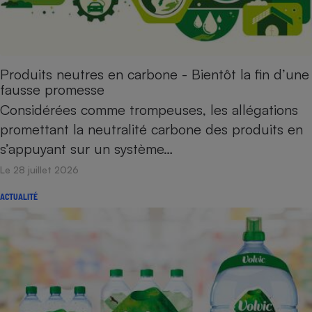
Téléphone mobile -
Smartphone
Plaque de cuisson à
induction
Produits neutres en carbone - Bientôt la fin d’une
fausse promesse
Climatiseur -
Considérées comme trompeuses, les allégations
Ventilateur
promettant la neutralité carbone des produits en
s’appuyant sur un système…
Antivirus
Le 28 juillet 2026
Climatiseur -
Ventilateur
ACTUALITÉ