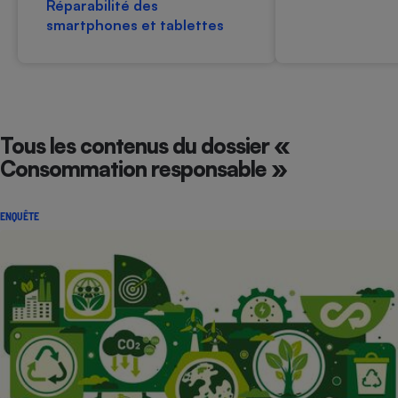
Réparabilité des
smartphones et tablettes
Petit électroménager - U
Complément
alimentaire
Mutuelle
Assurance emprunteur
Tous les contenus du dossier «
Consommation responsable »
Matelas
Champagne
bouteille
Banque en 
ENQUÊTE
Téléviseur
Antimoustique
Lave-linge
Radiateur électrique