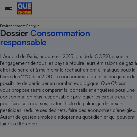
Environnement Energie
Dossier
Consommation
responsable
Additifs a
Comparate
Comparatif
Comparateu
Comparatif
Comparateu
Comparatif
Comparati
Substances
Toutes les actualités
Tous les services
Tous nos combats
L’association
Organismes de défense 
Train
supermarc
cosmétiqu
Comparateu
Achat - Vente - Travaux
Démarche administrative
Enquêtes
Nos actions
Nos missions
Système judiciaire
Transport aérien
gratuit
L’Accord de Paris, adopté en 2015 lors de la COP21, a scellé
Copropriété
Famille
l'engagement de tous les pays à réduire leurs émissions de gaz à
Guides d'achat
Nos grandes victoires
Notre méthodologie
effet de serre et à maintenir le réchauffement climatique sous la
Location
Senior
Comparateu
Comparate
Comparati
Comparatif
Comparate
Comparatif
Comparatif
Conseils
Les billets de la présidente
Notre financement
barre des 2 °C d’ici 2100. Le consommateur a plus que jamais la
supermarc
électrique
Service marchand
Magasin - Grande surfac
Sport
Soumettre un litige
possibilité de participer au combat écologique.
Que Choisir
Brèves
Nos associations locales
Nos partenaires
Air
vous propose tests comparatifs, conseils et enquêtes pour une
Marketing - Fidélisation
Vacances - Tourisme
Lettres types
Nous rejoindre
Nous rejoindre
consommation plus responsable : privilégier les circuits courts
Déchet
Méthode de vente - Abu
Rencontrer une association locale
Comparate
Comparatif
Comparatif
Comparatif
Comparatif
pour faire ses courses, éviter l’huile de palme, jardiner sans
En savoir plus sur Que Choisir Ensemble
Eau
pesticides, réduire ses déchets, faire des économies d’énergie…
s
Agriculture
Achat - Vente - Location
Autant de gestes simples à adopter au quotidien et qui peuvent
Energie
Nutrition
Assurance auto
faire la différence.
-nous ?
Produit alimentaire
Carburant
Comparati
Comparati
Comparati
Comparate