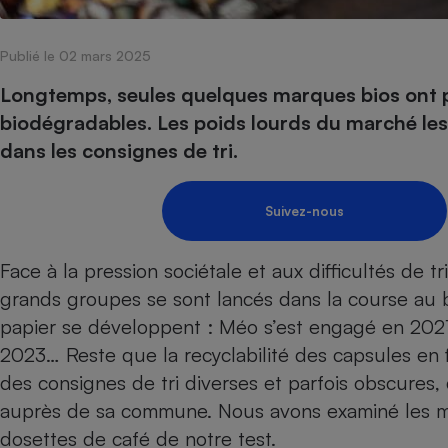
Internet
Publié le 02 mars 2025
Gros électroménager
Téléphonie
Petit électroménager 
Longtemps, seules quelques marques bios ont 
Complément
biodégradables. Les poids lourds du marché les s
alimentaire
Mutuelle
dans les consignes de tri.
Assurance emprunteu
Suivez-nous
Matelas
Champa
Face à la pression sociétale et aux difficultés de 
boutei
Banque 
grands groupes se sont lancés dans la course au b
Téléviseur
papier se développent : Méo s’est engagé en 2021
Antimoustique
Lave-linge
2023… Reste que la recyclabilité des capsules en f
des consignes de tri diverses et parfois obscures,
auprès de sa commune. Nous avons examiné les 
dosettes de café de notre test
.