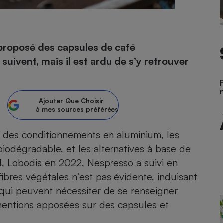
- Ustensile
proposé des capsules de café
Foie gras
uivent, mais il est ardu de s’y retrouver
Aide auditive
r
Assurance vie
Ajouter
Que Choisir
à mes sources préférées
Poêle à granulés
gne - Comment choisir une
tri des conditionnements en aluminium, les
lle de champagne
en ligne
iodégradable, et les alternatives à base de
Ordinateur portable
, Lobodis en 2022, Nespresso a suivi en
Crème solaire
Lave-vaisselle
ibres végétales n’est pas évidente, induisant
 qui peuvent nécessiter de se renseigner
mentions apposées sur des
capsules et