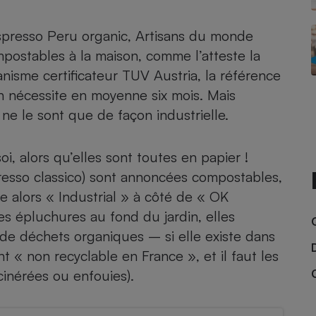
Électricité - Gaz
spresso Peru organic, Artisans du monde
Appareil photo
postables à la maison, comme l’atteste la
numérique
isme certificateur TUV Austria, la référence
Four encastrable
n nécessite en moyenne six mois. Mais
e le sont que de façon industrielle.
Lessive
, alors qu’elles sont toutes en papier !
resso classico) sont annoncées compostables,
se alors « Industrial » à côté de « OK
es épluchures au fond du jardin, elles
Aspirateur
 de déchets organiques – si elle existe dans
 « non recyclable en France », et il faut les
cinérées ou enfouies).