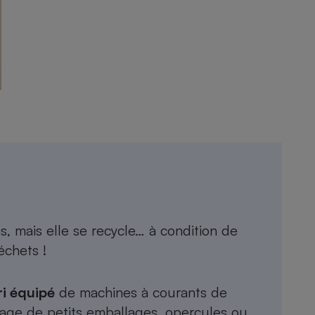
 mais elle se recycle… à condition de
échets !
ri équipé
de machines à courants de
clage de petits emballages, opercules ou