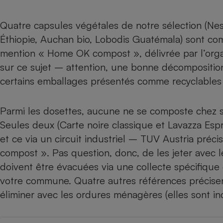
Radiateur électrique
Quatre capsules végétales de notre sélection (Ne
Téléphone mobile -
Éthiopie, Auchan bio, Lobodis Guatémala) sont com
Smartphone
mention « Home OK compost », délivrée par l’organ
Plaque de cuisson à
induction
sur ce sujet – attention, une bonne décompositio
certains emballages présentés comme recyclables n
Climatiseur -
Parmi les dosettes, aucune ne se composte chez soi
Ventilateur
Seules deux (Carte noire classique et Lavazza Esp
et ce via un circuit industriel – TUV Austria préci
Antivirus
compost ». Pas question, donc, de les jeter avec l
Climatiseur -
doivent être évacuées via une collecte spécifique
Ventilateur
votre commune. Quatre autres références précisent
éliminer avec les ordures ménagères (elles sont in