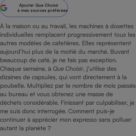
Ajouter
Que Choisir
Petit électroménager - U
à mes sources préférées
Complément
alimentaire
Mutuelle
À la maison ou au travail, les machines à dosettes
Assurance emprunteur
individuelles remplacent progressivement tous les
autres modèles de cafetières. Elles représentent
aujourd’hui plus de la moitié du marché. Buvant
Matelas
beaucoup de café, je ne fais pas exception.
Champagne
bouteille
Chaque semaine, à
Que Choisir
, j’utilise des
Banque en 
dizaines de capsules, qui vont directement à la
Téléviseur
poubelle. Multipliez par le nombre de mois passés
Antimoustique
Lave-linge
au bureau et vous obtenez une masse de
déchets considérable. Finissant par culpabiliser, je
me suis donc interrogée. Comment puis-je
continuer à apprécier mon expresso sans polluer
Radiateur électrique
autant la planète ?