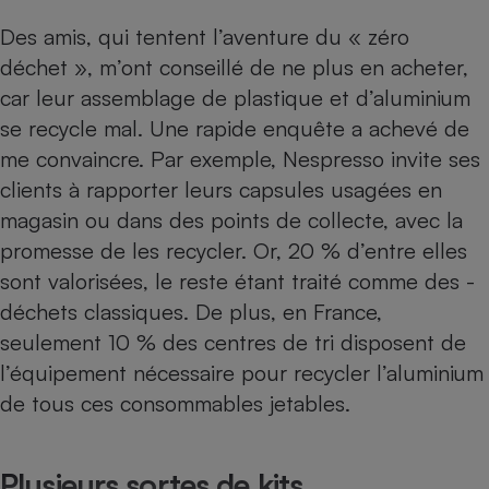
Téléphone mobile -
Smartphone
Des amis, qui tentent l’aventure du « zéro
Plaque de cuisson à
déchet », m’ont conseillé de ne plus en acheter,
induction
car leur assemblage de plastique et d’aluminium
se ­recycle mal. Une rapide ­enquête a achevé de
me convaincre. Par exemple, Nespresso invite ses
Climatiseur -
Ventilateur
clients à rapporter leurs capsules usagées en
magasin ou dans des points de collecte, avec la
promesse de les recycler. Or, 20 % d’entre elles
Antivirus
sont valorisées, le reste étant traité comme des ­
Climatiseur -
Ventilateur
déchets classiques. De plus, en France,
seulement 10 % des centres de tri disposent de
l’équipement nécessaire pour recycler l’aluminium
de tous ces consommables jetables.
Plusieurs sortes de kits