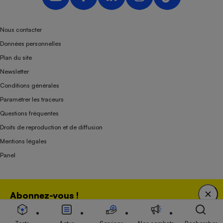
Nous contacter
Données personnelles
Plan du site
Newsletter
Conditions générales
Paramétrer les traceurs
Questions fréquentes
Droits de reproduction et de diffusion
Mentions légales
Panel
Association indépendante de l’État, des syndicats, des producteurs et des
Abonnez-vous !
distributeurs depuis 1951.
Bénéficiez d'une expertise unique tout en soutenant
une association 100 % indépendante de l'Etat, des