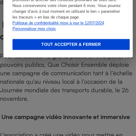
promotion et afficher des contenus provenant de sites tiers.
disponibles soient complètes et fiabilisées.
Nous conserverons votre choix pendant 6 mois. Vous pourrez
changer d’avis à tout moment en utilisant le lien « paramétrer
les traceurs » en bas de chaque page.
Notre campagne de
Politique de confidentialité mise à jour le 12/07/2024
Personnaliser mes choix
communication et de mobilisation
TOUT ACCEPTER & FERMER
Pour sensibiliser le grand public et interpeller les
pouvoirs publics, Que Choisir Ensemble déploie
une campagne de communication tant à l’échelle
nationale qu’au niveau local à l’occasion de la
Journée mondiale des transports durable, le 26
novembre.
Une campagne vidéo innovante et immersive
L’association a créé une vidéo pour mettre en