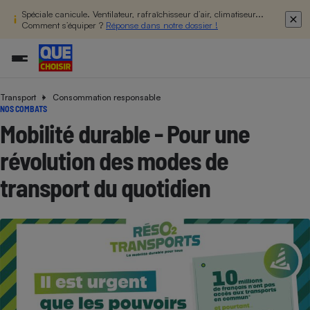
Spéciale canicule. Ventilateur, rafraîchisseur d’air, climatiseur...
Comment s’équiper ?
Réponse dans notre dossier !
Transport
Consommation responsable
Additifs a
Comparate
Comparatif
Comparateu
Comparatif
Comparateu
Comparatif
Comparati
Substances
Toutes les actualités
Tous les services
Tous nos combats
L’association
Organismes de défense 
Train
NOS COMBATS
supermarc
cosmétiqu
Comparateu
Achat - Vente - Travaux
Démarche administrative
Enquêtes
Nos actions
Nos missions
Système judiciaire
Transport aérien
Mobilité durable - Pour une
gratuit
Copropriété
Famille
Guides d'achat
Nos grandes victoires
Notre méthodologie
révolution des modes de
Location
Senior
Comparateu
Comparate
Comparati
Comparatif
Comparate
Comparatif
Comparatif
Conseils
Les billets de la présidente
Notre financement
supermarc
électrique
transport du quotidien
Service marchand
Magasin - Grande surfac
Sport
Soumettre un litige
Brèves
Nos associations locales
Nos partenaires
Air
Marketing - Fidélisation
Vacances - Tourisme
Lettres types
Nous rejoindre
Nous rejoindre
Déchet
Méthode de vente - Abu
Rencontrer une association locale
Comparate
Comparatif
Comparatif
Comparatif
Comparatif
En savoir plus sur Que Choisir Ensemble
Eau
s
Agriculture
Achat - Vente - Location
Energie
Nutrition
Assurance auto
-nous ?
Produit alimentaire
Carburant
Comparati
Comparati
Comparati
Comparate