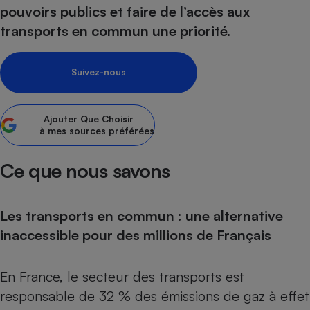
pouvoirs publics et faire de l’accès aux
Petit électroménager - U
transports en commun une priorité.
Complément
alimentaire
Mutuelle
Assurance emprunteur
Suivez-nous
Ajouter
Que Choisir
à mes sources préférées
Matelas
Champagne
bouteille
Banque en 
Ce que nous savons
Téléviseur
Antimoustique
Lave-linge
Les transports en commun : une alternative
inaccessible pour des millions de Français
Radiateur électrique
En France, le secteur des transports est
responsable de 32 % des émissions de gaz à effet