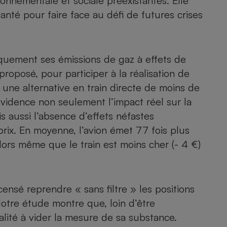
onnementale et sociale préexistantes. Elle
anté pour faire face au défi de futures crises
- Ustensile
Foie gras
iquement ses émissions de gaz à effets de
proposé, pour participer à la réalisation de
Aide auditive
r
Assurance vie
ste une alternative en train directe de moins de
vidence non seulement l’impact réel sur la
 aussi l’absence d’effets néfastes
Poêle à granulés
 prix. En moyenne, l’avion émet 77 fois plus
gne - Comment choisir une
lle de champagne
lors même que le train est moins cher (- 4 €)
en ligne
Ordinateur portable
Crème solaire
Lave-vaisselle
 censé reprendre « sans filtre » les positions
 Notre étude montre que, loin d’être
lité à vider la mesure de sa substance.