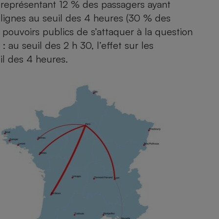
, représentant 12 % des passagers ayant
Électricité - Gaz
 lignes au seuil des 4 heures (30 % des
 pouvoirs publics de s’attaquer à la question
Appareil photo
numérique
 au seuil des 2 h 30, l’effet sur les
Four encastrable
il des 4 heures.
Lessive
Aspirateur