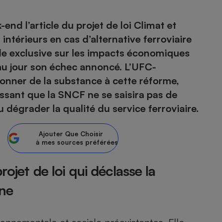
atif sèche-linge
atif smartphone
atif nettoyeur haute
ateur mutuelle
nd l’article du projet de loi Climat et
on
s intérieurs en cas d’alternative ferroviaire
ude exclusive sur les impacts économiques
Réparation
u jour son échec annoncé. L’UFC-
Obsèques - Pompes
teur des devis d’opticiens
funèbres
onner de la substance à cette réforme,
eur-congélateur
dio
 robot
ssant que la SNCF ne se saisira pas de
nduction
son
ranulés
u dégrader la qualité du service ferroviaire.
irante
e multifonction
électrique
Panneaux
r mobile
r portable
Ajouter
Que Choisir
photovoltaïques
à mes sources préférées
 Médicament
 balai
omplémentaire santé
 traîneau
ctile
Circuits courts et
rojet de loi qui déclasse la
alimentation locale
Puériculture - Produit
 automatique
pour bébé
nne
Banque en ligne
seur
vapeur