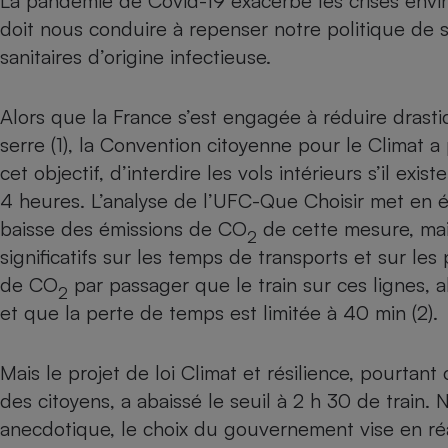
La pandémie de Covid-19 exacerbe les crises envir
Internet
doit nous conduire à repenser notre politique de s
sanitaires d’origine infectieuse.
Gros électroménager
Téléphonie
Petit électroménager 
Complément
Alors que la France s’est engagée à réduire drast
alimentaire
serre (1), la Convention citoyenne pour le Climat a 
Mutuelle
Assurance emprunteu
cet objectif, d’interdire les vols intérieurs s’il exi
4 heures. L’analyse de l’UFC-Que Choisir met en é
baisse des émissions de CO
de cette mesure, mais
2
Matelas
significatifs sur les temps de transports et sur les
Champa
boutei
de CO
par passager que le train sur ces lignes, a
Banque 
2
et que la perte de temps est limitée à 40 min (2).
Téléviseur
Antimoustique
Lave-linge
Mais le projet de loi Climat et résilience, pourtant
des citoyens, a abaissé le seuil à 2 h 30 de train.
anecdotique, le choix du gouvernement vise en réa