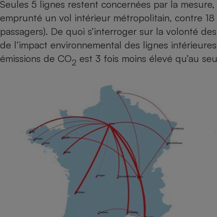
Seules 5 lignes restent concernées par la mesure
Radiateur électrique
emprunté un vol intérieur métropolitain, contre 18
passagers). De quoi s’interroger sur la volonté des
Téléphone mobile -
Smartphone
de l’impact environnemental des lignes intérieures :
Plaque de cuisson à
émissions de CO
est 3 fois moins élevé qu’au seu
induction
2
Climatiseur -
Ventilateur
Antivirus
Climatiseur -
Ventilateur