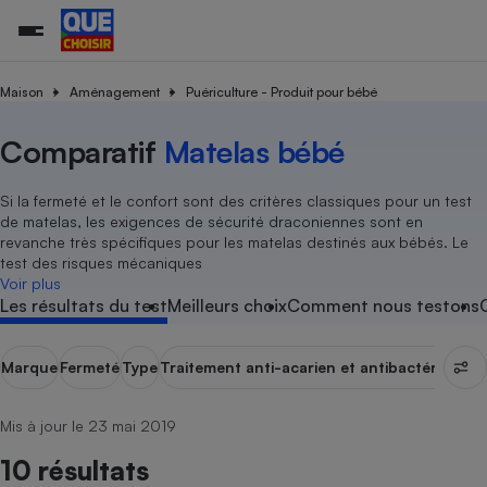
Maison
Aménagement
Puériculture - Produit pour bébé
Comparatif
Matelas bébé
Additifs a
Comparate
Comparatif
Comparateu
Comparatif
Comparateu
Comparatif
Comparati
Substances
Toutes les actualités
Tous les services
Tous nos combats
L’association
Organismes de défense 
Train
supermarc
cosmétiqu
Comparateu
Achat - Vente - Travaux
Démarche administrative
Enquêtes
Nos actions
Nos missions
Système judiciaire
Transport aérien
gratuit
Si la fermeté et le confort sont des critères classiques pour un test
Copropriété
Famille
de matelas, les exigences de sécurité draconiennes sont en
Guides d'achat
Nos grandes victoires
Notre méthodologie
revanche très spécifiques pour les matelas destinés aux bébés. Le
Location
Senior
Comparateu
Comparate
Comparati
Comparatif
Comparate
Comparatif
Comparatif
test des risques mécaniques
Conseils
Les billets de la présidente
Notre financement
supermarc
électrique
Voir plus
Service marchand
Magasin - Grande surfac
Sport
Soumettre un litige
Brèves
Nos associations locales
Nos partenaires
Les résultats du test
Meilleurs choix
Comment nous testons
Air
Marketing - Fidélisation
Vacances - Tourisme
Lettres types
Nous rejoindre
Nous rejoindre
Déchet
Méthode de vente - Abu
Rencontrer une association locale
Comparate
Comparatif
Comparatif
Comparatif
Comparatif
Marque
Fermeté
Type
Traitement anti-acarien et antibactérien
Hou
En savoir plus sur Que Choisir Ensemble
Eau
s
Agriculture
Achat - Vente - Location
Energie
Mis à jour le 23 mai 2019
Nutrition
Assurance auto
-nous ?
10 résultats
Produit alimentaire
Carburant
Comparati
Comparati
Comparati
Comparate