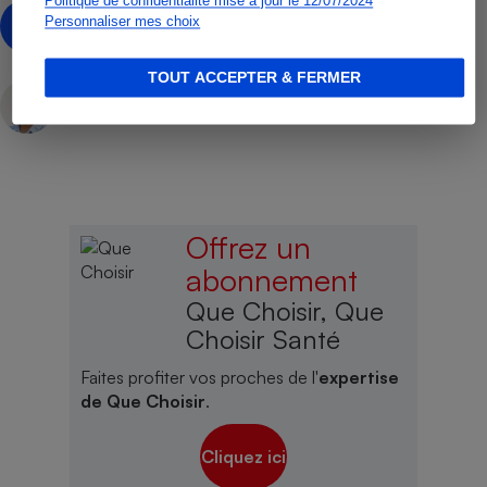
Politique de confidentialité mise à jour le 12/07/2024
Élisabeth Chesnais
ÉC
Personnaliser mes choix
TOUT ACCEPTER & FERMER
Nadège Mazery
Rédactrice technique
Offrez un
abonnement
Que Choisir, Que
Choisir Santé
Faites profiter vos proches de l'
expertise
de Que Choisir
.
Cliquez ici