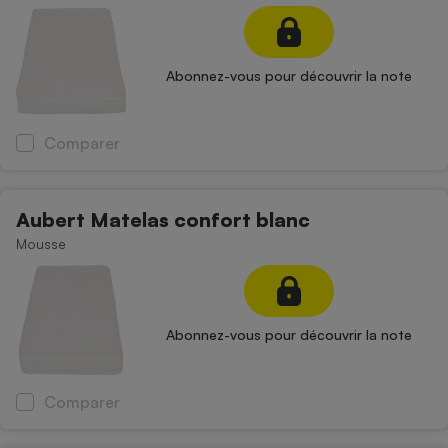
Petit électroménager - U
Complément
alimentaire
Abonnez-vous pour découvrir la note
Mutuelle
Assurance emprunteur
Comparer
Matelas
Champagne
Aubert Matelas confort blanc
bouteille
Banque en 
Mousse
Téléviseur
Antimoustique
Lave-linge
Abonnez-vous pour découvrir la note
Radiateur électrique
Comparer