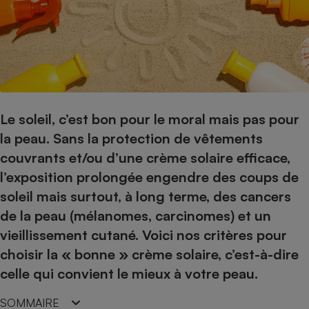
pression
Choisir son fioul
Assurance
Sécurité - Hygiène
Circulation routière
Choisir son pellet
Crédit immobilier
Banque - Crédit
Contrôle technique - Rép
Comparateur assurance emprunteur
Maison de retraite
Epargne - Fiscalité
Comparateu
Pièce détachée
Energie Moins Chère Ensemble
Comparatif réfrigérateur
Comparatif casque audio
Comparatif tondeuse ro
Moto
Comparatif plaque à indu
Comparatif barre de son
Comparatif poêle à gran
Supermarché - Drive
Le soleil, c’est bon pour le moral mais pas pour
Comparatif hotte aspira
Comparatif imprimante m
Comparatif radiateur éle
la peau. Sans la protection de vêtements
Électricité - Gaz
Hygiène - Beauté
Comparatif climatiseur m
Comparatif ordinateur p
couvrants et/ou d’une crème solaire efficace,
Tous les comparateurs
Maladie - Médecine - Mé
Comparatif aspirateur bal
Comparatif ultrabook
Aménagement
l’exposition prolongée engendre des coups de
Toutes les cartes interactives
Système de santé - Com
Comparatif aspirateur tr
Comparatif tablette tacti
Supermarché - Drive
Bricolage - Jardinage
soleil mais surtout, à long terme, des cancers
Retraite
Comparatif cafetière au
de la peau (mélanomes, carcinomes) et un
Chauffage
Speedtest - Testez le débit de votre
vieillissement cutané. Voici nos critères pour
Mutuelle
Comparatif robot cuiseu
Image et son
Produit d'entretien
connexion Internet
choisir la « bonne » crème solaire, c’est-à-dire
Comparatif centrale vap
Comparateur auto
Informatique
Sécurité domestique
celle qui convient le mieux à votre peau.
Internet
SOMMAIRE
Gros électroménager
Téléphonie