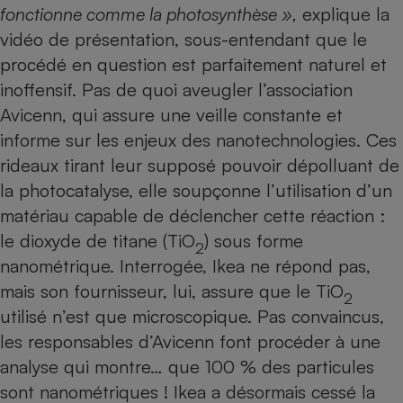
fonctionne comme la photosynthèse »,
explique la
Petit électroménager - U
vidéo de présentation, sous-entendant que le
Complément
alimentaire
procédé en question est parfaitement naturel et
Mutuelle
Assurance emprunteur
inoffensif. Pas de quoi aveugler l’association
Avicenn, qui assure une veille constante et
informe sur les enjeux des nanotechnologies. Ces
rideaux tirant leur supposé pouvoir dépolluant de
Matelas
Champagne
la photocatalyse, elle soupçonne l’utilisation d’un
bouteille
Banque en 
matériau capable de déclencher cette réaction :
Téléviseur
le dioxyde de titane (TiO
) sous forme
2
Antimoustique
Lave-linge
nanométrique. Interrogée, Ikea ne répond pas,
mais son fournisseur, lui, assure que le TiO
2
utilisé n’est que microscopique. Pas convaincus,
les responsables d’Avicenn font procéder à une
Radiateur électrique
analyse qui montre… que 100 % des particules
sont nanométriques ! Ikea a désormais cessé la