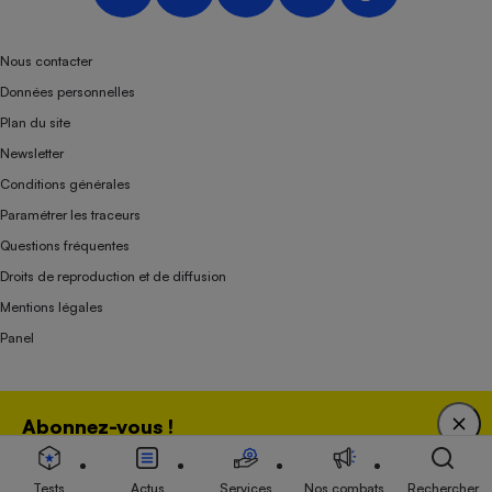
Nous contacter
Données personnelles
Plan du site
Newsletter
Conditions générales
Paramétrer les traceurs
Questions fréquentes
Droits de reproduction et de diffusion
Mentions légales
Panel
Association indépendante de l’État, des syndicats, des producteurs et des
Abonnez-vous !
distributeurs depuis 1951.
Bénéficiez d'une expertise unique tout en soutenant
une association 100 % indépendante de l'Etat, des
Tests
Actus
Services
Nos combats
Rechercher