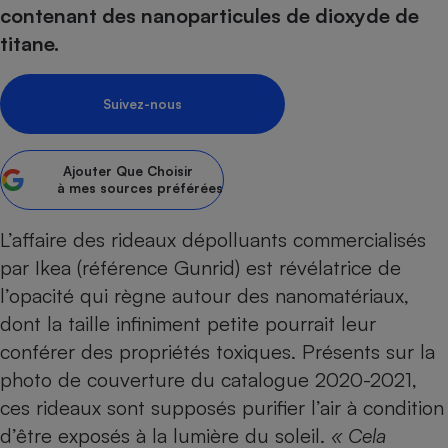
pression
Choisir son fioul
Assurance
contenant des nanoparticules de dioxyde de
Sécurité - Hygiène
Circulation routière
titane.
Choisir son pellet
Crédit immobilier
Banque - Crédit
Contrôle technique - Rép
Comparateur assurance emprunteur
Maison de retraite
Epargne - Fiscalité
Comparateu
Pièce détachée
Suivez-nous
Energie Moins Chère Ensemble
Comparatif réfrigérateur
Comparatif casque audio
Comparatif tondeuse ro
Moto
Comparatif plaque à indu
Comparatif barre de son
Comparatif poêle à gran
Supermarché - Drive
Ajouter
Que Choisir
Comparatif hotte aspira
Comparatif imprimante m
Comparatif radiateur éle
à mes sources préférées
Électricité - Gaz
Hygiène - Beauté
Comparatif climatiseur m
Comparatif ordinateur p
Tous les comparateurs
L’affaire des rideaux dépolluants commercialisés
Maladie - Médecine - Mé
Comparatif aspirateur bal
Comparatif ultrabook
Aménagement
Toutes les cartes interactives
par Ikea (référence Gunrid) est révélatrice de
Système de santé - Com
Comparatif aspirateur tr
Comparatif tablette tacti
Supermarché - Drive
Bricolage - Jardinage
l’opacité qui règne autour des nanomatériaux,
Retraite
Comparatif cafetière au
Chauffage
dont
la taille infiniment petite pourrait leur
Speedtest - Testez le débit de votre
Mutuelle
Comparatif robot cuiseu
Image et son
Produit d'entretien
conférer des propriétés toxiques
. Présents sur la
connexion Internet
Comparatif centrale vap
Comparateur auto
photo de couverture du catalogue 2020-2021,
Informatique
Sécurité domestique
ces rideaux sont supposés purifier l’air à condition
Internet
d’être exposés à la lumière du soleil.
« Cela
Gros électroménager
Téléphonie