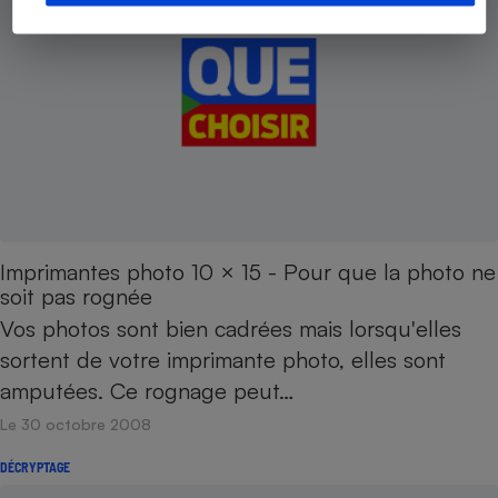
Imprimantes photo 10 × 15 - Pour que la photo ne
soit pas rognée
Vos photos sont bien cadrées mais lorsqu'elles
sortent de votre imprimante photo, elles sont
amputées. Ce rognage peut…
Le 30 octobre 2008
DÉCRYPTAGE