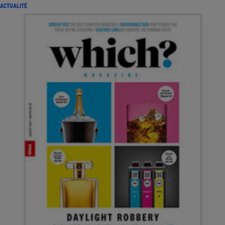
Téléphone mobile -
ACTUALITÉ
Smartphone
Plaque de cuisson à
induction
Climatiseur -
Ventilateur
Antivirus
Climatiseur -
Ventilateur