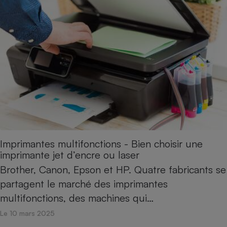
Petit électroménager - U
Complément
alimentaire
Mutuelle
Assurance emprunteur
Matelas
Champagne
bouteille
Banque en 
Téléviseur
Imprimantes multifonctions - Bien choisir une
Antimoustique
Lave-linge
imprimante jet d’encre ou laser
Brother, Canon, Epson et HP. Quatre fabricants se
partagent le marché des imprimantes
multifonctions, des machines qui…
Radiateur électrique
Le 10 mars 2025