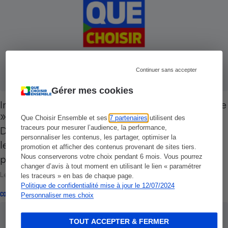
Continuer sans accepter
Gérer mes cookies
Imprimantes - HP fait enfin face à sa « pièce noire
»
Que Choisir Ensemble et ses
7 partenaires
utilisent des
traceurs pour mesurer l’audience, la performance,
Depuis des mois, les messages s'accumulent sur
personnaliser les contenus, les partager, optimiser la
le forum de notre site Internet, et sur d'autres,
promotion et afficher des contenus provenant de sites tiers.
pour signaler une panne…
Nous conserverons votre choix pendant 6 mois. Vous pourrez
changer d’avis à tout moment en utilisant le lien « paramétrer
Le 09 mars 2009
les traceurs » en bas de chaque page.
Politique de confidentialité mise à jour le 12/07/2024
CONSEILS
Personnaliser mes choix
TOUT ACCEPTER & FERMER