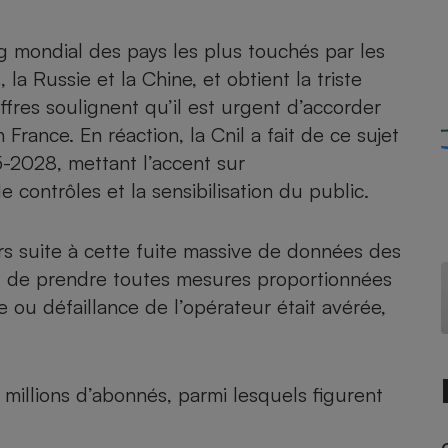
Électricité - Gaz
ng mondial des pays les plus touchés par les
Appareil photo
la Russie et la Chine, et obtient la triste
numérique
fres soulignent qu’il est urgent d’accorder
Four encastrable
France. En réaction, la Cnil a fait de ce sujet
-2028, mettant l’accent sur
 contrôles et la sensibilisation du public.
Lessive
s suite à cette fuite massive de données des
nil de prendre toutes mesures proportionnées
 ou défaillance de l’opérateur était avérée,
Aspirateur
 millions d’abonnés, parmi lesquels figurent