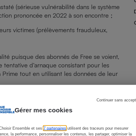
taté (sérieuse vulnérabilité dans le système
nction prononcée en 2022 à son encontre ;
s
Réfrigérateur
urs victimes (prélèvements frauduleux,
alité puisque des abonnés de Free se voient,
 tentative d’arnaque consistant pour les
 Prime tout en utilisant les données de leur
 des risques du fait d’une fuite de leurs
Continuer sans accept
 temps que ces données soient suffisamment
Gérer mes cookies
Choisir Ensemble et ses
7 partenaires
utilisent des traceurs pour mesurer
ience, la performance, personnaliser les contenus, les partager, optimiser la