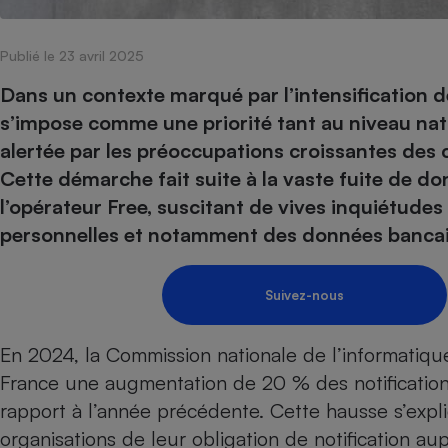
Internet
Publié le 23 avril 2025
Gros électroménager
Téléphonie
Petit électroménager 
Dans un contexte marqué par l’intensification 
Complément
s’impose comme une priorité tant au niveau nat
alimentaire
Mutuelle
alertée par les préoccupations croissantes des c
Assurance emprunteu
Cette démarche fait suite à la vaste fuite de 
l’opérateur Free, suscitant de vives inquiétudes
personnelles et notamment des données bancai
Matelas
Champa
boutei
Banque 
Suivez-nous
Téléviseur
Antimoustique
Lave-linge
En 2024, la Commission nationale de l’informatique 
France une augmentation de 20 % des notification
rapport à l’année précédente. Cette hausse s’exp
organisations de leur obligation de notification aup