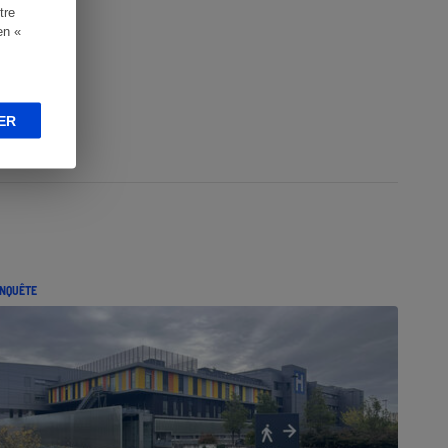
tre
en «
ER
NQUÊTE