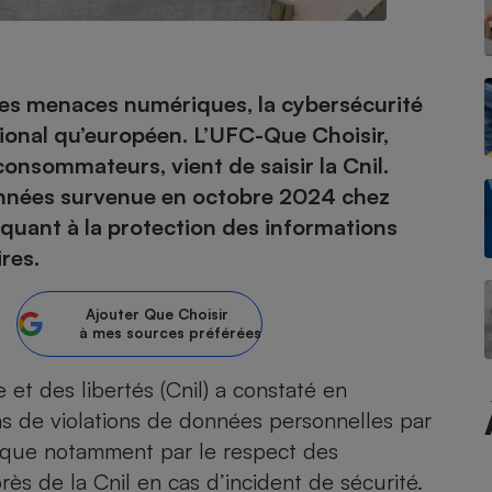
- Ustensile
des menaces numériques, la cybersécurité
Foie gras
ional qu’européen. L’UFC-Que Choisir,
Aide auditive
onsommateurs, vient de saisir la Cnil.
r
Assurance vie
données survenue en octobre 2024 chez
 quant à la protection des informations
res.
Poêle à granulés
gne - Comment choisir une
lle de champagne
Ajouter
Que Choisir
en ligne
à mes sources préférées
Ordinateur portable
Crème solaire
Lave-vaisselle
et des libertés (Cnil) a constaté en
s de violations de données personnelles par
lique notamment par le respect des
rès de la Cnil en cas d’incident de sécurité.