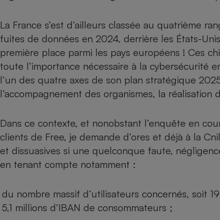
Radiateur électrique
La France s’est d’ailleurs classée au quatrième ra
Téléphone mobile -
fuites de données en 2024, derrière les États-Unis, 
Smartphone
première place parmi les pays européens ! Ces chif
Plaque de cuisson à
induction
toute l’importance nécessaire à la cybersécurité en 
l’un des quatre axes de son plan stratégique 2025
l’accompagnement des organismes, la réalisation de
Climatiseur -
Ventilateur
Dans ce contexte, et nonobstant l’enquête en cour
clients de Free, je demande d’ores et déjà à la C
Antivirus
et dissuasives si une quelconque faute, négligence
Climatiseur -
en tenant compte notamment :
Ventilateur
du nombre massif d’utilisateurs concernés, soit 19
5,1 millions d’IBAN de consommateurs ;