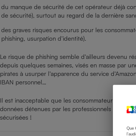
du manque de sécurité de cet opérateur déjà cons
de sécurité), surtout au regard de la dernière sa
Cafetière à expresso
des graves risques encourus pour les consommate
phishing, usurpation d’identité).
Le risque de phishing semble d’ailleurs devenu ré
depuis quelques semaines, visés en masse par une
pirates à usurper l’apparence du service d’Amazon
IBAN personnel…
Robot ménager
Il est inacceptable que les consommateurs courent
données détenues par les professionnels : il est
sécurisées !
Que 
l’aud