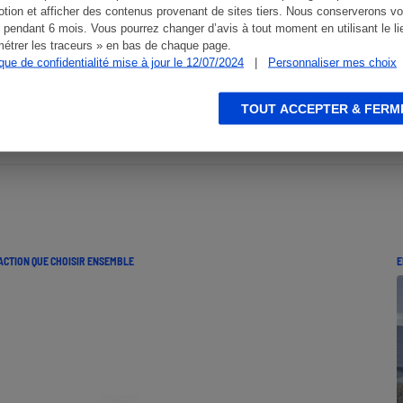
tion et afficher des contenus provenant de sites tiers. Nous conserverons vo
 pendant 6 mois. Vous pourrez changer d’avis à tout moment en utilisant le li
étrer les traceurs » en bas de chaque page.
ique de confidentialité mise à jour le 12/07/2024
|
Personnaliser mes choix
TOUT ACCEPTER & FERM
ACTION QUE CHOISIR ENSEMBLE
E