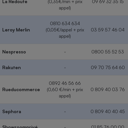
La Redoute
(0,35€/min + prix
09 69 32 35 15
appel)
0810 634 634
Leroy Merlin
(0,05€/appel + prix
03 59 57 46 04
appel)
Nespresso
-
0800 55 52 53
Rakuten
-
09 70 75 64 60
0892 46 56 66
Rueducommerce
(0,60 €/min + prix
0 809 40 03 76
appel)
Sephora
-
0 809 40 40 45
Showroomprivé
-
01 85 76 00 00