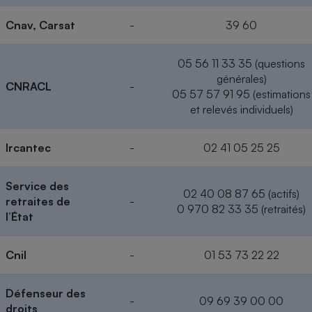
Cnav, Carsat
-
39 60
05 56 11 33 35 (questions
générales)
CNRACL
-
05 57 57 91 95 (estimations
et relevés individuels)
Ircantec
-
02 41 05 25 25
Service des
02 40 08 87 65 (actifs)
retraites de
-
0 970 82 33 35 (retraités)
l’État
Cnil
-
01 53 73 22 22
Défenseur des
-
09 69 39 00 00
droits