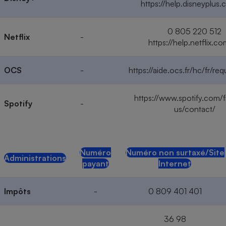
https://help.disneyplus.
0 805 220 512
Netflix
-
https://help.netflix.co
OCS
-
https://aide.ocs.fr/hc/fr/re
https://www.spotify.com/f
Spotify
-
us/contact/
Numéro
Numéro non surtaxé/Site
Administrations
payant
Internet
Impôts
-
0 809 401 401
36 98