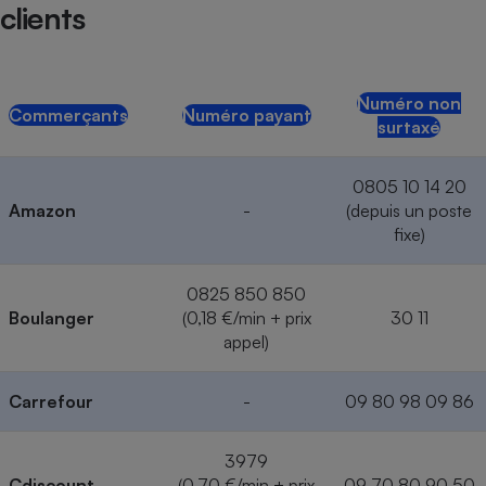
clients
Numéro non
Commerçants
Numéro payant
surtaxé
0805 10 14 20
Amazon
-
(depuis un poste
fixe)
0825 850 850
Boulanger
(0,18 €/min + prix
30 11
appel)
Carrefour
-
09 80 98 09 86
3979
Cdiscount
(0,70 €/min + prix
09 70 80 90 50