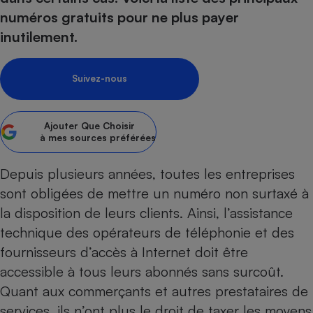
numéros gratuits pour ne plus payer
Petit électroménager - U
Complément
inutilement.
alimentaire
Mutuelle
Assurance emprunteur
Suivez-nous
Ajouter
Que Choisir
Matelas
à mes sources préférées
Champagne
bouteille
Banque en 
Depuis plusieurs années, toutes les entreprises
Téléviseur
sont obligées de mettre un numéro non surtaxé à
Antimoustique
Lave-linge
la disposition de leurs clients. Ainsi, l’assistance
technique des
opérateurs de téléphonie
et des
fournisseurs d’accès à Internet
doit être
accessible à tous leurs abonnés sans surcoût.
Radiateur électrique
Quant aux commerçants et autres prestataires de
services, ils n’ont plus le droit de taxer les moyens