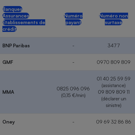
Banques
Assurances
Numéro
Numéro non
Établissements de
payant
surtaxé
crédit
BNP Paribas
-
3477
GMF
-
0970 809 809
01 40 25 59 59
(assistance)
0825 096 096
MMA
09 809 809 11
(0,15 €/min)
(déclarer un
sinistre)
Oney
-
09 69 32 86 86