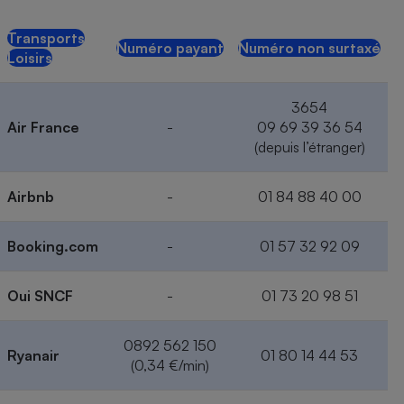
Transports
Numéro payant
Numéro non surtaxé
Loisirs
3654
Air France
-
09 69 39 36 54
(depuis l’étranger)
Airbnb
-
01 84 88 40 00
Booking.com
-
01 57 32 92 09
Oui SNCF
-
01 73 20 98 51
0892 562 150
Ryanair
01 80 14 44 53
(0,34 €/min)