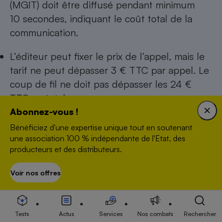
(MGIT) doit être diffusé pendant minimum
10 secondes, indiquant le coût total de la
communication.
L’éditeur peut fixer le prix de l’appel, mais le
tarif ne peut dépasser 3 € TTC par appel. Le
coup de fil ne doit pas dépasser les 24 €
TTC au total.
Abonnez-vous !
Pour les services facturés plus de
Bénéficiez d'une expertise unique tout en soutenant
20 centimes TTC la minute, l’appel ne devra
une association 100 % indépendante de l'Etat, des
pas dépasser les 30 minutes.
producteurs et des distributeurs.
Voir nos offres
S’abonner
Lire aussi
Tests
Actus
Services
Nos combats
Rechercher