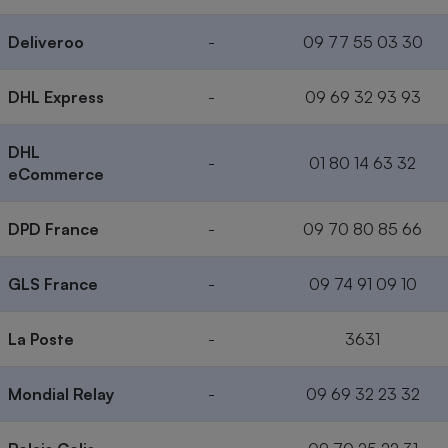
Deliveroo
-
09 77 55 03 30
DHL Express
-
09 69 32 93 93
DHL
-
01 80 14 63 32
eCommerce
DPD France
-
09 70 80 85 66
GLS France
-
09 74 91 09 10
La Poste
-
3631
Mondial Relay
-
09 69 32 23 32