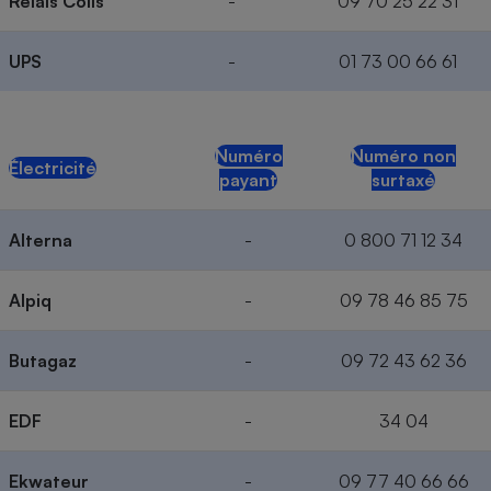
Relais Colis
-
09 70 25 22 31
UPS
-
01 73 00 66 61
Numéro
Numéro non
Électricité
payant
surtaxé
Alterna
-
0 800 71 12 34
Alpiq
-
09 78 46 85 75
Butagaz
-
09 72 43 62 36
EDF
-
34 04
Ek
w
ateur
-
09 77 40 66 66