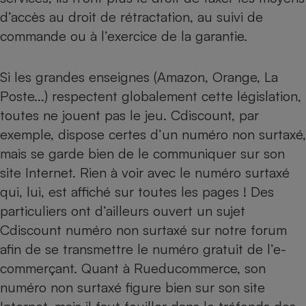
Téléphone mobile -
d’accès au droit de rétractation, au suivi de
Smartphone
Plaque de cuisson à
commande ou à l’exercice de la garantie.
induction
Si les grandes enseignes (Amazon, Orange, La
Poste...) respectent globalement cette législation,
Climatiseur -
Ventilateur
toutes ne jouent pas le jeu. Cdiscount, par
exemple, dispose certes d’un numéro non surtaxé,
mais se garde bien de le communiquer sur son
Antivirus
site Internet. Rien à voir avec le numéro surtaxé
Climatiseur -
qui, lui, est affiché sur toutes les pages ! Des
Ventilateur
particuliers ont d’ailleurs ouvert un sujet
Cdiscount numéro non surtaxé
sur notre forum
afin de se transmettre le numéro gratuit de l’e-
commerçant. Quant à Rueducommerce, son
numéro non surtaxé figure bien sur son site