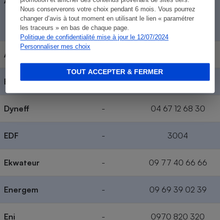
Antargaz
-
promotion et afficher des contenus provenant de sites tiers.
(compteur)
Nous conserverons votre choix pendant 6 mois. Vous pourrez
098 098 50 50
changer d’avis à tout moment en utilisant le lien « paramétrer
(bouteilles)
les traceurs » en bas de chaque page.
Politique de confidentialité mise à jour le 12/07/2024
Personnaliser mes choix
Alterna
-
05 49 60 54 58
TOUT ACCEPTER & FERMER
Butagaz
-
09 69 39 09 19
Dyneff
-
04 67 12 68 30
EDF
-
3004
Ek
w
ateur
-
09 77 40 66 66
Energem
-
09 69 39 02 39
Eni
-
0970 820 320