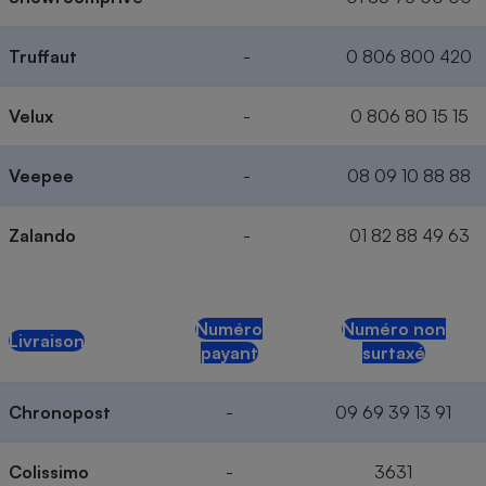
Truffaut
-
0 806 800 420
Velux
-
0 806 80 15 15
Veepee
-
08 09 10 88 88
Zalando
-
01 82 88 49 63
Numéro
Numéro non
Livraison
payant
surtaxé
Chronopost
-
09 69 39 13 91
Colissimo
-
3631