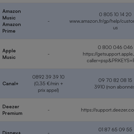
Amazon
0 805 10 14 20
Music
-
www.amazon.fr/gp/help/custo
Amazon
us
Prime
0 800 046 046
Apple
-
https://getsupport.appl
Music
caller=psp&PRKEYS=
0892 39 39 10
09 70 82 08 15
Canal+
(0,35 €/min +
3910 (non abonné
prix appel)
Deezer
-
https://support.deezer.c
Premium
01 87 65 09 55
Disney+
-