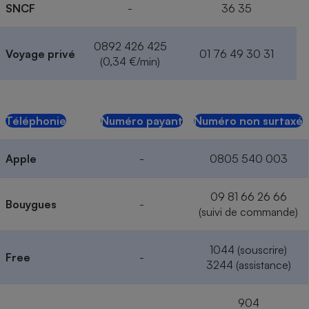
SNCF
-
36 35
0892 426 425
Voyage privé
01 76 49 30 31
(0,34 €/min)
Téléphonie
Numéro payant
Numéro non surtaxé
Apple
-
0805 540 003
09 81 66 26 66
Bouygues
-
(suivi de commande)
1044 (souscrire)
Free
-
3244 (assistance)
904