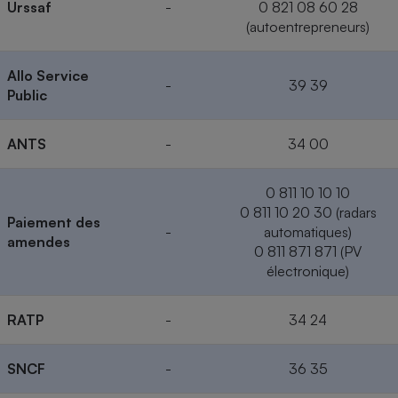
Urssaf
-
0 821 08 60 28
(autoentrepreneurs)
Allo Service
-
39 39
Public
ANTS
-
34 00
0 811 10 10 10
0 811 10 20 30 (radars
Paiement des
-
automatiques)
amendes
0 811 871 871 (PV
électronique)
RATP
-
34 24
SNCF
-
36 35