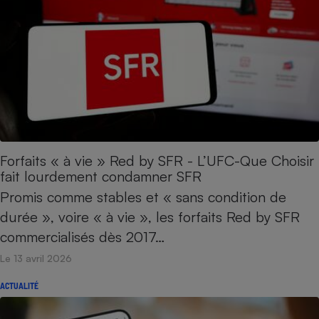
Téléphone mobile -
Smartphone
Plaque de cuisson à
induction
Climatiseur -
Ventilateur
Forfaits « à vie » Red by SFR - L’UFC-Que Choisir
Antivirus
fait lourdement condamner SFR
Climatiseur -
Promis comme stables et « sans condition de
Ventilateur
durée », voire « à vie », les forfaits Red by SFR
commercialisés dès 2017…
Le 13 avril 2026
ACTUALITÉ