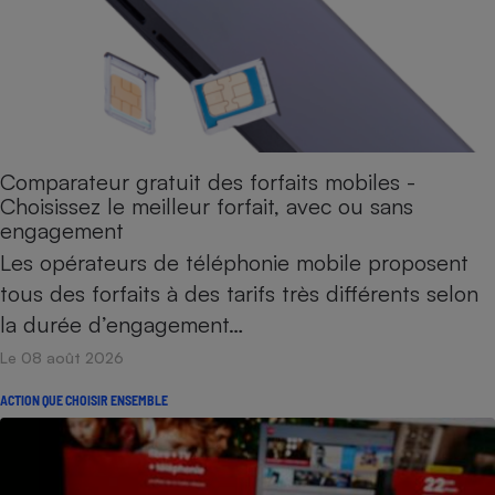
Petit électroménager - U
Complément
alimentaire
Mutuelle
Assurance emprunteur
Comparateur gratuit des forfaits mobiles -
Choisissez le meilleur forfait, avec ou sans
Matelas
Champagne
engagement
bouteille
Banque en 
Les opérateurs de téléphonie mobile proposent
Téléviseur
tous des forfaits à des tarifs très différents selon
Antimoustique
la durée d’engagement…
Lave-linge
Le 08 août 2026
ACTION QUE CHOISIR ENSEMBLE
Radiateur électrique