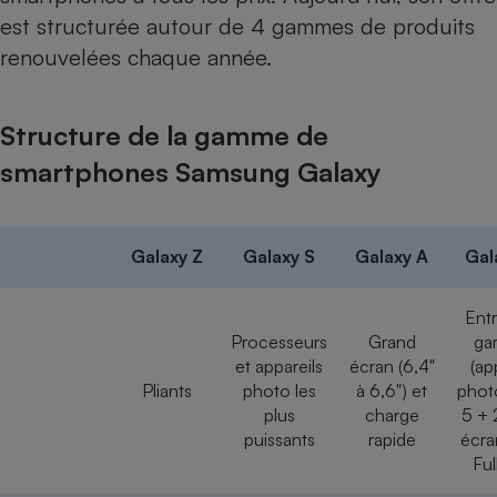
est structurée autour de 4 gammes de produits
renouvelées chaque année.
Structure de la gamme de
smartphones Samsung Galaxy
Galaxy Z
Galaxy S
Galaxy A
Gal
Ent
Processeurs
Grand
ga
et appareils
écran (6,4"
(ap
Pliants
photo les
à 6,6") et
phot
plus
charge
5 + 
puissants
rapide
écr
Ful