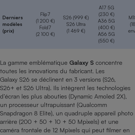
A17 5G
Flip7
(230 €)
Derniers
S26 (999 €)
M1
(1 200 €)
A36 5G
modèles
S26 Ultra
(1
Fold7
(400 €)
(prix)
(1 469 €)
env
(2 100 €)
A56 5G
(550 €)
La gamme emblématique
Galaxy S
concentre
toutes les innovations du fabricant. Les
Galaxy S26 se déclinent en 3 versions (
S26
,
S26+
et
S26 Ultra
). Ils intègrent les technologies
d’écran les plus abouties (Dynamic Amoled 2X),
un processeur ultrapuissant (Qualcomm
Snapdragon 8 Elite), un quadruple appareil photo
arrière (200 + 50 + 10 + 50 Mpixels) et une
caméra frontale de 12 Mpixels qui peut filmer en