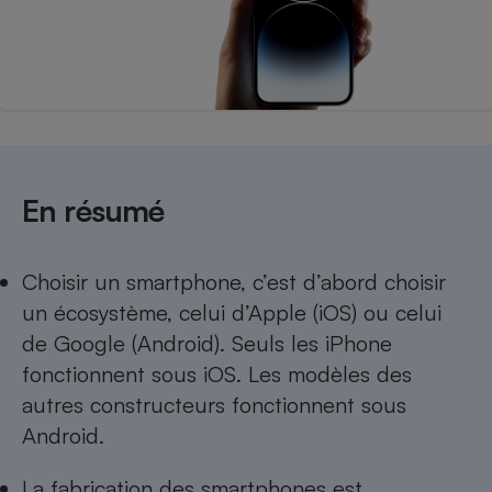
Téléphone mobile -
Smartphone
Plaque de cuisson à
induction
Climatiseur -
Ventilateur
En résumé
Antivirus
Choisir un smartphone, c’est d’abord choisir
Climatiseur -
Ventilateur
un écosystème, celui d’Apple (iOS) ou celui
de Google (Android). Seuls les iPhone
fonctionnent sous iOS. Les modèles des
autres constructeurs fonctionnent sous
Android.
La fabrication des smartphones est