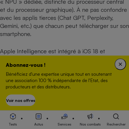
« NPU » dédiée, distincte du processeur central
et du processeur graphique). À ne pas confondre
avec les applis tierces (Chat GPT, Perplexity,
Gemini, etc.) que chacun peut télécharger sur son
smartphone.
Apple Intelligence est intégré à iOS 18 et
disponible sur les iPhone la série des iPhone 16,
Abonnez-vous !
ainsi que sur les iPhone 15 Pro et 15 Pro
Bénéficiez d'une expertise unique tout en soutenant
Max. Chez Samsung, Galaxy AI fonctionne sur les
une association 100 % indépendante de l'Etat, des
modèles haut de gamme récents (séries Galaxy
producteurs et des distributeurs.
S23, S24, S25, Galaxy Z Fold et Z Flip 5 et 6) et,
en version limitée, sur les smartphones de la série
Voir nos offres
S’abonner
A (A56, A55, A54, A36, A35, A34, A26). Nous
avons comparé au labo les principales fonctions
IA disponibles sur un iPhone 16 Pro Max, un
Tests
Actus
Services
Nos combats
Rechercher