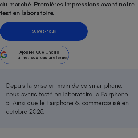
du marché. Premières impressions avant notre
Petit électroménager - U
test en laboratoire.
Complément
alimentaire
Mutuelle
Assurance emprunteur
Suivez-nous
Ajouter
Que Choisir
à mes sources préférées
Matelas
Champagne
bouteille
Banque en 
Téléviseur
Depuis la prise en main de ce smartphone,
Antimoustique
Lave-linge
nous avons
testé en laboratoire le Fairphone
5
. Ainsi que le
Fairphone 6
, commercialisé en
octobre 2025.
Radiateur électrique