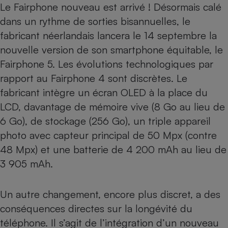
Le Fairphone nouveau est arrivé ! Désormais calé
Téléphone mobile -
Smartphone
dans un rythme de sorties bisannuelles, le
Plaque de cuisson à
induction
fabricant néerlandais lancera le 14 septembre la
nouvelle version de son smartphone équitable, le
Fairphone 5. Les évolutions technologiques par
Climatiseur -
rapport au
Fairphone 4
sont discrètes. Le
Ventilateur
fabricant intègre un écran OLED à la place du
LCD, davantage de mémoire vive (8 Go au lieu de
Antivirus
6 Go), de stockage (256 Go), un triple appareil
photo avec capteur principal de 50 Mpx (contre
Climatiseur -
Ventilateur
48 Mpx) et une batterie de 4 200 mAh au lieu de
3 905 mAh.
Un autre changement, encore plus discret, a des
conséquences directes sur la longévité du
téléphone. Il s’agit de l’intégration d’un nouveau