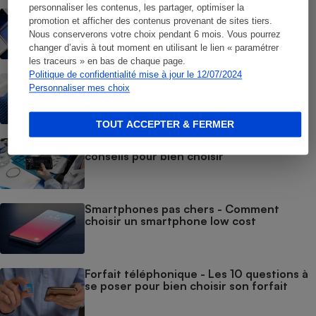
personnaliser les contenus, les partager, optimiser la
Smartphones - Comment choisir son
promotion et afficher des contenus provenant de sites tiers.
smartphone
Nous conserverons votre choix pendant 6 mois. Vous pourrez
changer d’avis à tout moment en utilisant le lien « paramétrer
les traceurs » en bas de chaque page.
Politique de confidentialité mise à jour le 12/07/2024
Montre connectée - Comment choisir
Personnaliser mes choix
une montre connectée
TOUT ACCEPTER & FERMER
Smartphones reconditionnés - Nos
conseils pour bien choisir
Smartphones pas chers - Comment
choisir un smartphone low cost
Forfait téléphonique - Les 10 questions à
se poser pour bien choisir son forfait