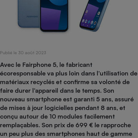
pression
Choisir son fioul
Assurance
Sécurité - Hygiène
Circulation routière
Choisir son pellet
Crédit immobilier
Banque - Crédit
Contrôle technique - Rép
Comparateur assurance emprunteur
Maison de retraite
Epargne - Fiscalité
Comparateu
Pièce détachée
Energie Moins Chère Ensemble
Comparatif réfrigérateur
Comparatif casque audio
Comparatif tondeuse ro
Moto
Comparatif plaque à indu
Comparatif barre de son
Comparatif poêle à gran
Supermarché - Drive
Publié le 30 août 2023
Comparatif hotte aspira
Comparatif imprimante m
Comparatif radiateur éle
Électricité - Gaz
Hygiène - Beauté
Avec le Fairphone 5, le fabricant
Comparatif climatiseur m
Comparatif ordinateur p
Tous les comparateurs
écoresponsable va plus loin dans l’utilisation de
Maladie - Médecine - Mé
Comparatif aspirateur bal
Comparatif ultrabook
Aménagement
matériaux recyclés et confirme sa volonté de
Toutes les cartes interactives
Système de santé - Com
Comparatif aspirateur tr
Comparatif tablette tacti
Supermarché - Drive
Bricolage - Jardinage
faire durer l’appareil dans le temps. Son
Retraite
Comparatif cafetière au
Chauffage
nouveau smartphone est garanti 5 ans, assuré
Speedtest - Testez le débit de votre
Mutuelle
Comparatif robot cuiseu
de mises à jour logicielles pendant 8 ans, et
Image et son
Produit d'entretien
connexion Internet
Comparatif centrale vap
Comparateur auto
conçu autour de 10 modules facilement
Informatique
Sécurité domestique
remplaçables. Son prix de 699 € le rapproche
Internet
un peu plus des smartphones haut de gamme
Gros électroménager
Téléphonie