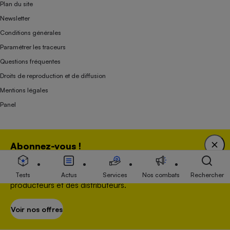
Plan du site
Newsletter
Conditions générales
Paramétrer les traceurs
Questions fréquentes
Droits de reproduction et de diffusion
Mentions légales
Panel
Association indépendante de l’État, des syndicats, des producteurs et des
Abonnez-vous !
distributeurs depuis 1951.
Bénéficiez d'une expertise unique tout en soutenant
une association 100 % indépendante de l'Etat, des
Tests
Actus
Services
Nos combats
Rechercher
producteurs et des distributeurs.
Voir nos offres
S’abonner