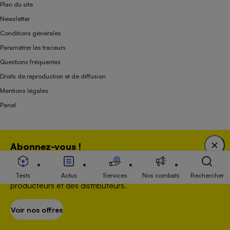
Plan du site
Newsletter
Conditions générales
Paramétrer les traceurs
Questions fréquentes
Droits de reproduction et de diffusion
Mentions légales
Panel
Association indépendante de l’État, des syndicats, des producteurs et des
Abonnez-vous !
distributeurs depuis 1951.
Bénéficiez d'une expertise unique tout en soutenant
une association 100 % indépendante de l'Etat, des
Tests
Actus
Services
Nos combats
Rechercher
producteurs et des distributeurs.
Voir nos offres
S’abonner