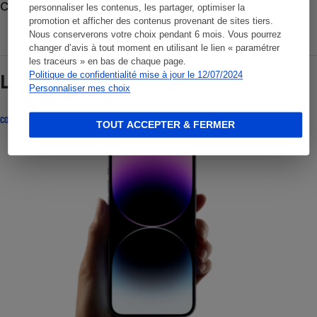
Consulter nos Actualités
personnaliser les contenus, les partager, optimiser la
promotion et afficher des contenus provenant de sites tiers.
Nous conserverons votre choix pendant 6 mois. Vous pourrez
changer d’avis à tout moment en utilisant le lien « paramétrer
les traceurs » en bas de chaque page.
Politique de confidentialité mise à jour le 12/07/2024
Lire aussi
Personnaliser mes choix
COMPARATIF
TOUT ACCEPTER & FERMER