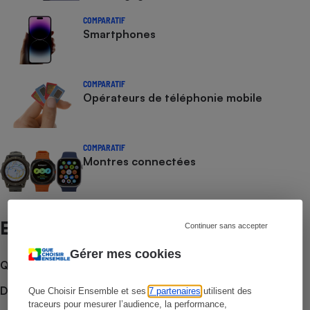
COMPARATIF
Smartphones
COMPARATIF
Opérateurs de téléphonie mobile
COMPARATIF
Montres connectées
Et aussi
Continuer sans accepter
Gérer mes cookies
Que faire en cas de litige ?
Découvrir le forum
Que Choisir Ensemble et ses
7 partenaires
utilisent des
traceurs pour mesurer l’audience, la performance,