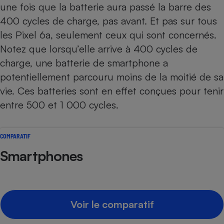
une fois que la batterie aura passé la barre des
Téléphone mobile -
Smartphone
400 cycles de charge, pas avant. Et pas sur tous
Plaque de cuisson à
induction
les Pixel 6a, seulement ceux qui sont concernés.
Notez que lorsqu’elle arrive à 400 cycles de
charge, une batterie de smartphone a
Climatiseur -
potentiellement parcouru moins de la moitié de sa
Ventilateur
vie. Ces batteries sont en effet conçues pour tenir
entre 500 et 1 000 cycles.
Antivirus
Climatiseur -
COMPARATIF
Ventilateur
Smartphones
Voir le comparatif