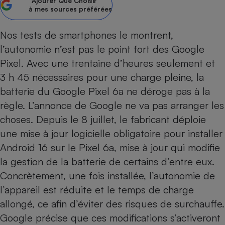
Ajouter
Que Choisir
à mes sources préférées
Petit électroménager - U
Complément
alimentaire
Nos tests de smartphones le montrent,
Mutuelle
Assurance emprunteur
l’
autonomie n’est pas le point fort des Google
Pixel
. Avec une trentaine d’heures seulement et
3 h 45 nécessaires pour une charge pleine, la
batterie du
Google Pixel 6a
ne déroge pas à la
Matelas
Champagne
règle. L’annonce de Google ne va pas arranger les
bouteille
Banque en 
choses. Depuis le 8 juillet, le fabricant déploie
Téléviseur
une mise à jour logicielle obligatoire pour installer
Antimoustique
Android 16 sur le Pixel 6a, mise à jour qui modifie
Lave-linge
la gestion de la batterie de certains d’entre eux.
Concrètement, une fois installée, l’autonomie de
l’appareil est réduite et le temps de charge
Radiateur électrique
allongé, ce afin d’éviter des risques de surchauffe.
Google précise que ces modifications s’activeront