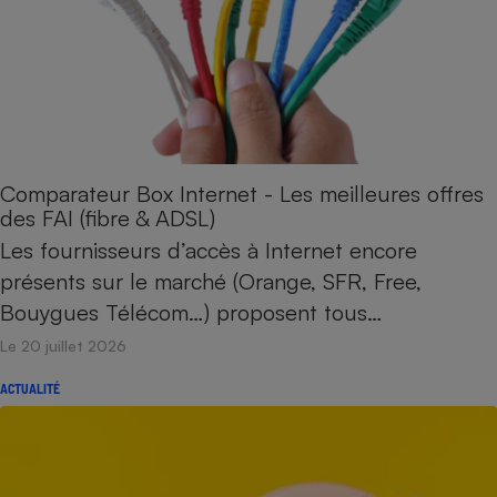
Petit électroménager - U
Complément
alimentaire
Mutuelle
Assurance emprunteur
Comparateur Box Internet - Les meilleures offres
Matelas
des FAI (fibre & ADSL)
Champagne
bouteille
Les fournisseurs d’accès à Internet encore
Banque en 
présents sur le marché (Orange, SFR, Free,
Téléviseur
Bouygues Télécom…) proposent tous…
Antimoustique
Lave-linge
Le 20 juillet 2026
ACTUALITÉ
Radiateur électrique