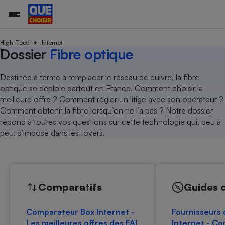
High-Tech
Internet
Dossier
Fibre optique
Additifs a
Comparate
Comparatif
Comparateu
Comparatif
Comparateu
Comparatif
Comparati
Substances
Toutes les actualités
Tous les services
Tous nos combats
L’association
Organismes de défense 
Train
Destinée à terme à remplacer le réseau de cuivre, la fibre
supermarc
cosmétiqu
Comparateu
Achat - Vente - Travaux
Démarche administrative
optique se déploie partout en France. Comment choisir la
Enquêtes
Nos actions
Nos missions
Système judiciaire
Transport aérien
gratuit
meilleure offre ? Comment régler un litige avec son opérateur ?
Copropriété
Famille
Guides d'achat
Nos grandes victoires
Notre méthodologie
Comment obtenir la fibre lorsqu’on ne l’a pas ? Notre dossier
Location
Senior
Comparateu
Comparate
Comparati
Comparatif
Comparate
Comparatif
Comparatif
répond à toutes vos questions sur cette technologie qui, peu à
Conseils
Les billets de la présidente
Notre financement
supermarc
électrique
peu, s’impose dans les foyers.
Service marchand
Magasin - Grande surfac
Sport
Soumettre un litige
Brèves
Nos associations locales
Nos partenaires
Air
Marketing - Fidélisation
Vacances - Tourisme
Lettres types
Nous rejoindre
Nous rejoindre
Déchet
Méthode de vente - Abu
Rencontrer une association locale
Comparate
Comparatif
Comparatif
Comparatif
Comparatif
En savoir plus sur Que Choisir Ensemble
Eau
s
Agriculture
Achat - Vente - Location
Comparatifs
Guides 
Energie
Nutrition
Assurance auto
-nous ?
Comparateur Box Internet -
Fournisseurs 
Produit alimentaire
Carburant
Comparati
Comparati
Comparati
Comparate
Les meilleures offres des FAI
Internet - C